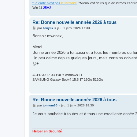
"La carte n'est pas
le territoire
. "Mieulx est de ris que de larmes escr
Win 11
25H2
Re: Bonne nouvelle annnée 2026 à tous
M
par
Tony37
»
jeu. 1 janv. 2026 17:33
e
s
Bonsoir mwonex,
s
a
g
Merci.
e
Bonne année 2026 à toi aussi et à tous les membres du fo
Un peu calme depuis quelques jours, mais certains doivent 
@+
ACER A317-33-P4FY windows 11
SAMSUNG Galaxy Book4 15.6' I7 16Go 512Go
Re: Bonne nouvelle annnée 2026 à tous
M
par
tomtom95
»
jeu. 1 janv. 2026 18:30
e
s
Je vous souhaite à toutes et à tous une excellente année
s
a
g
e
Helper en Sécurité