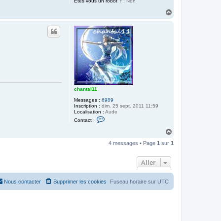
Etes vous un robot ? :
Non
H
a
u
t
chantal11
Messages :
6989
Inscription :
dim. 25 sept. 2011 11:59
Localisation :
Aude
C
Contact :
o
n
H
t
a
a
4 messages • Page
1
sur
1
u
c
t
t
e
Aller
r
c
h
Nous contacter
Supprimer les cookies
Fuseau horaire sur
UTC
a
n
t
a
l
1
1