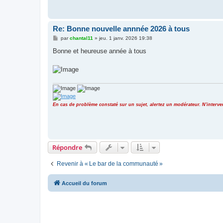
Re: Bonne nouvelle annnée 2026 à tous
M
par
chantal11
»
jeu. 1 janv. 2026 19:38
e
s
Bonne et heureuse année à tous
s
a
g
e
En cas de problème constaté sur un sujet, alertez un modérateur. N'inter
Répondre
Revenir à « Le bar de la communauté »
Accueil du forum