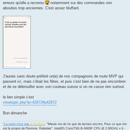
erreurs qu'elle a reconnu
notamment sur des commandes non
abouties trop anciennes. C'est assez bluffant.
J'aurais sans doute préféré un(e) de nos compagnons de route MVP qui
passent ici, mais c'était les fêtes, et puis c'est bien de ne pas encombrer
et de se débrouiller avec son couteau suisse si on ne casse rien surtout.
le lien simple c'est
viewtopic.php?p=42872#p42872
Bon dimanche
"La carte n'est pas
le territoire
. "Mieulx est de ris que de larmes escrire, Pour ce que rire
est le propre de l'homme. Rabelais". Intel(R) Core(TM) i5-9400F CPU @ 2.90GHz x 6 -