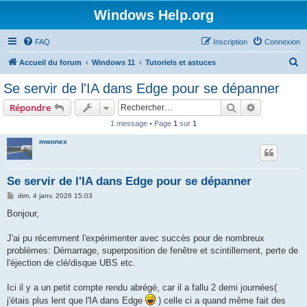
Windows Help.org
FAQ
Inscription
Connexion
R
Accueil du forum
Windows 11
Tutoriels et astuces
e
Se servir de l'IA dans Edge pour se dépanner
c
Rechercher
Recherche 
Répondre
h
1 message • Page
1
sur
1
e
mwonex
r
c
h
Se servir de l'IA dans Edge pour se dépanner
e
M
dim. 4 janv. 2026 15:03
e
r
s
Bonjour,
s
a
g
J'ai pu récemment l'expérimenter avec succès pour de nombreux
e
problèmes: Démarrage, superposition de fenêtre et scintillement, perte de
l'éjection de clé/disque UBS etc.
Ici il y a un petit compte rendu abrégé, car il a fallu 2 demi journées(
j'étais plus lent que l'IA dans Edge
) celle ci a quand même fait des