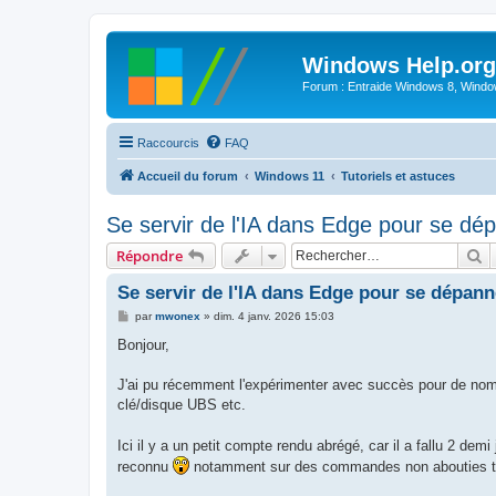
Windows Help.org
Forum : Entraide Windows 8, Windows
Raccourcis
FAQ
Accueil du forum
Windows 11
Tutoriels et astuces
Se servir de l'IA dans Edge pour se dé
R
Répondre
Se servir de l'IA dans Edge pour se dépann
M
par
mwonex
»
dim. 4 janv. 2026 15:03
e
s
Bonjour,
s
a
g
J'ai pu récemment l'expérimenter avec succès pour de nombr
e
clé/disque UBS etc.
Ici il y a un petit compte rendu abrégé, car il a fallu 2 demi
reconnu
notamment sur des commandes non abouties tro