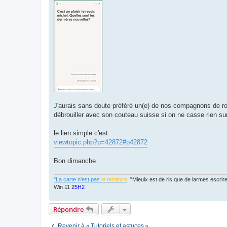
J'aurais sans doute préféré un(e) de nos compagnons de rou
débrouiller avec son couteau suisse si on ne casse rien sur
le lien simple c'est
viewtopic.php?p=42872#p42872
Bon dimanche
"La carte n'est pas
le territoire
. "Mieulx est de ris que de larmes escr
Win 11
25H2
Répondre
Revenir à « Tutoriels et astuces »