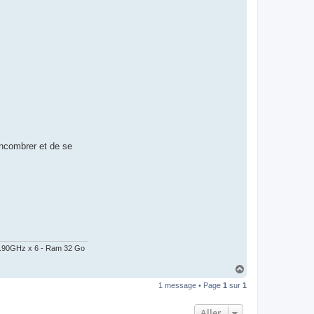
encombrer et de se
@ 2.90GHz x 6 - Ram 32 Go
H
a
1 message • Page
1
sur
1
u
t
Aller