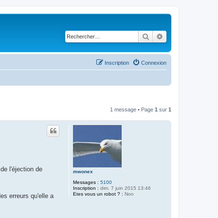
Rechercher
Recherche avancé
Inscription
Connexion
1 message • Page
1
sur
1
e l'éjection de
mwonex
Messages :
5100
Inscription :
dim. 7 juin 2015 13:46
Etes vous un robot ? :
Non
es erreurs qu'elle a