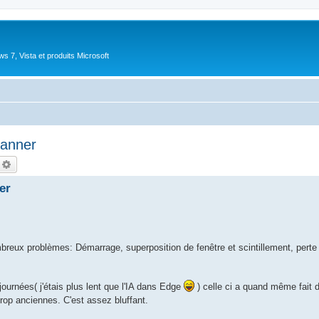
 7, Vista et produits Microsoft
panner
echercher
Recherche avancée
er
eux problèmes: Démarrage, superposition de fenêtre et scintillement, perte d
 journées( j'étais plus lent que l'IA dans Edge
) celle ci a quand même fait d
p anciennes. C'est assez bluffant.