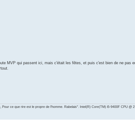
te MVP qui passent ici, mais c'était les fêtes, et puis c'est bien de ne pas 
tout.
ire, Pour ce que rire est le propre de l'homme. Rabelais". Intel(R) Core(TM) i5-9400F CPU 