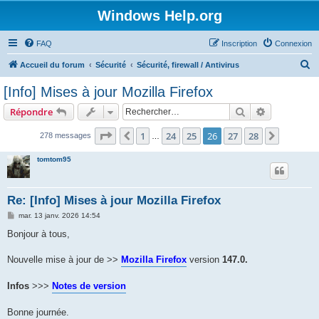
Windows Help.org
FAQ
Inscription
Connexion
R
Accueil du forum
Sécurité
Sécurité, firewall / Antivirus
e
[Info] Mises à jour Mozilla Firefox
c
Rechercher
Recherche 
Répondre
h
e
Page
26
sur
28
1
24
25
26
27
28
Précédent
Suivant
278 messages
…
r
tomtom95
c
h
Re: [Info] Mises à jour Mozilla Firefox
e
M
mar. 13 janv. 2026 14:54
r
e
s
Bonjour à tous,
s
a
g
Nouvelle mise à jour de >>
Mozilla Firefox
version
147.0.
e
Infos
>>>
Notes de version
Bonne journée.