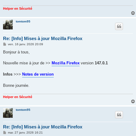
Helper en Sécurité
tomtom95
Re: [Info] Mises à jour Mozilla Firefox
M
ven. 16 janv. 2026 20:09
e
s
Bonjour à tous,
s
a
g
Nouvelle mise à jour de >>
Mozilla Firefox
version
147.0.1
e
Infos
>>>
Notes de version
Bonne journée.
Helper en Sécurité
tomtom95
Re: [Info] Mises à jour Mozilla Firefox
M
mar. 27 janv. 2026 16:21
e