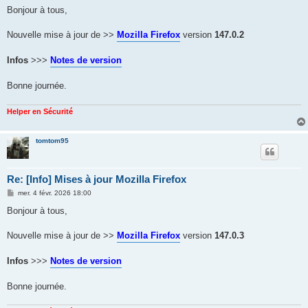
s
Bonjour à tous,
s
a
g
Nouvelle mise à jour de >>
Mozilla Firefox
version
147.0.2
e
Infos
>>>
Notes de version
Bonne journée.
Helper en Sécurité
tomtom95
Re: [Info] Mises à jour Mozilla Firefox
M
mer. 4 févr. 2026 18:00
e
s
Bonjour à tous,
s
a
g
Nouvelle mise à jour de >>
Mozilla Firefox
version
147.0.3
e
Infos
>>>
Notes de version
Bonne journée.