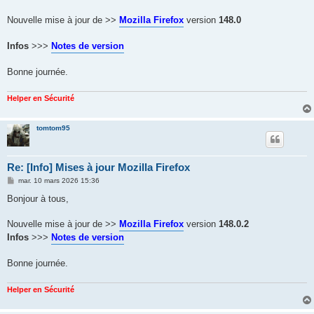
s
a
g
Nouvelle mise à jour de >>
Mozilla Firefox
version
148.0
e
Infos
>>>
Notes de version
Bonne journée.
Helper en Sécurité
tomtom95
Re: [Info] Mises à jour Mozilla Firefox
M
mar. 10 mars 2026 15:36
e
s
Bonjour à tous,
s
a
g
Nouvelle mise à jour de >>
Mozilla Firefox
version
148.0.2
e
Infos
>>>
Notes de version
Bonne journée.
Helper en Sécurité