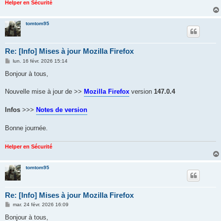
Helper en Sécurité
tomtom95
Re: [Info] Mises à jour Mozilla Firefox
M
lun. 16 févr. 2026 15:14
e
s
Bonjour à tous,
s
a
g
Nouvelle mise à jour de >>
Mozilla Firefox
version
147.0.4
e
Infos
>>>
Notes de version
Bonne journée.
Helper en Sécurité
tomtom95
Re: [Info] Mises à jour Mozilla Firefox
M
mar. 24 févr. 2026 16:09
e
s
Bonjour à tous,