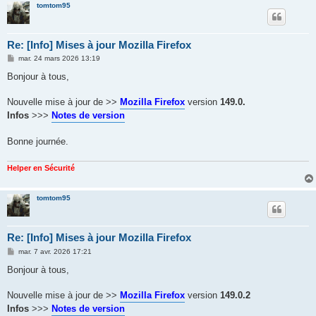
tomtom95
Re: [Info] Mises à jour Mozilla Firefox
M
mar. 24 mars 2026 13:19
e
s
Bonjour à tous,
s
a
g
Nouvelle mise à jour de >>
Mozilla Firefox
version
149.0.
e
Infos
>>>
Notes de version
Bonne journée.
Helper en Sécurité
tomtom95
Re: [Info] Mises à jour Mozilla Firefox
M
mar. 7 avr. 2026 17:21
e
s
Bonjour à tous,
s
a
g
Nouvelle mise à jour de >>
Mozilla Firefox
version
149.0.2
e
Infos
>>>
Notes de version