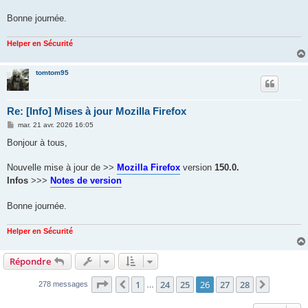
Bonne journée.
Helper en Sécurité
tomtom95
Re: [Info] Mises à jour Mozilla Firefox
M
mar. 21 avr. 2026 16:05
e
s
Bonjour à tous,
s
a
g
Nouvelle mise à jour de >>
Mozilla Firefox
version
150.0.
e
Infos
>>>
Notes de version
Bonne journée.
Helper en Sécurité
Répondre
Page
26
sur
28
1
24
25
26
27
28
Précédent
Suivant
278 messages
…