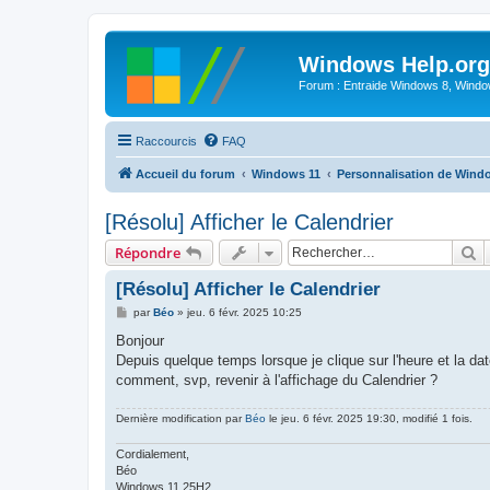
Windows Help.org
Forum : Entraide Windows 8, Windows
Raccourcis
FAQ
Accueil du forum
Windows 11
Personnalisation de Wind
[Résolu] Afficher le Calendrier
R
Répondre
[Résolu] Afficher le Calendrier
M
par
Béo
»
jeu. 6 févr. 2025 10:25
e
s
Bonjour
s
Depuis quelque temps lorsque je clique sur l'heure et la dat
a
g
comment, svp, revenir à l'affichage du Calendrier ?
e
Dernière modification par
Béo
le jeu. 6 févr. 2025 19:30, modifié 1 fois.
Cordialement,
Béo
Windows 11 25H2