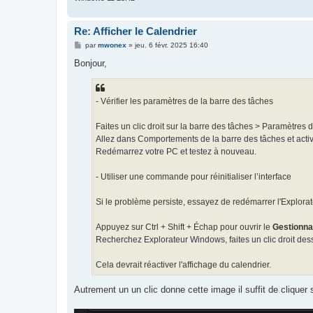
Re: Afficher le Calendrier
M
par
mwonex
»
jeu. 6 févr. 2025 16:40
e
s
Bonjour,
s
a
g
e
- Vérifier les paramètres de la barre des tâches
Faites un clic droit sur la barre des tâches > Paramètres 
Allez dans Comportements de la barre des tâches et active
Redémarrez votre PC et testez à nouveau.
- Utiliser une commande pour réinitialiser l’interface
Si le problème persiste, essayez de redémarrer l'Explora
Appuyez sur Ctrl + Shift + Échap pour ouvrir le
Gestionna
Recherchez Explorateur Windows, faites un clic droit des
Cela devrait réactiver l'affichage du calendrier.
Autrement un un clic donne cette image il suffit de cliquer s