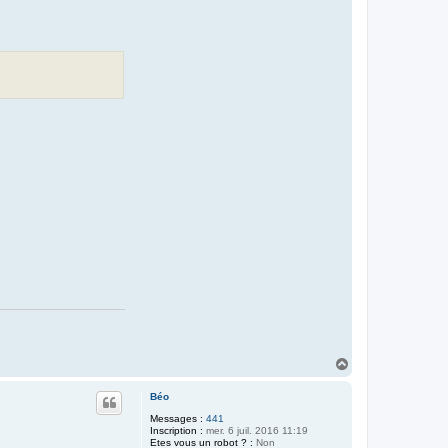
H
a
u
Béo
t
Messages :
441
Inscription :
mer. 6 juil. 2016 11:19
Etes vous un robot ? :
Non