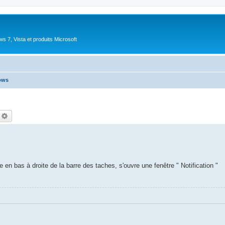
 7, Vista et produits Microsoft
ows
echercher
Recherche avancée
e en bas à droite de la barre des taches, s'ouvre une fenêtre " Notification "