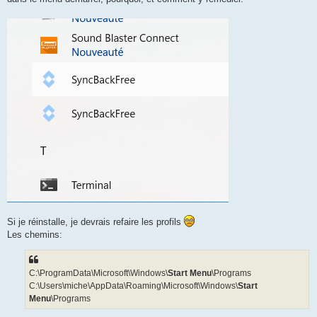
Si je réinstalle, je devrais refaire les profils
Les chemins:
C:\ProgramData\Microsoft\Windows\
Start Menu
\Programs
C:\Users\miche\AppData\Roaming\Microsoft\Windows\
Start
Menu
\Programs