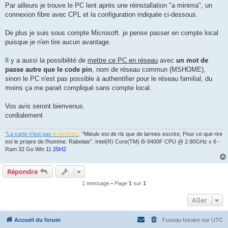
Par ailleurs je trouve le PC lent après une réinstallation "a minima", un
connexion fibre avec CPL et la configuration indiquée ci-dessous.
De plus je suis sous compte Microsoft. je pense passer en compte local
puisque je n'en tire aucun avantage.
Il y a aussi la possibilité de
mettre ce PC en réseau
avec
un mot de
passe autre que le code pin
, nom de réseau commun (MSHOME),
sinon le PC n'est pas possible à authentifier pour le réseau familial, du
moins ça me parait compliqué sans compte local.
Vos avis seront bienvenus.
cordialement
"La carte n'est pas
le territoire
. "Mieulx est de ris que de larmes escrire, Pour ce que rire
est le propre de l'homme. Rabelais". Intel(R) Core(TM) i5-9400F CPU @ 2.90GHz x 6 -
Ram 32 Go Win 11
25H2
Répondre
1 message • Page
1
sur
1
Aller
Accueil du forum
Fuseau horaire sur
UTC