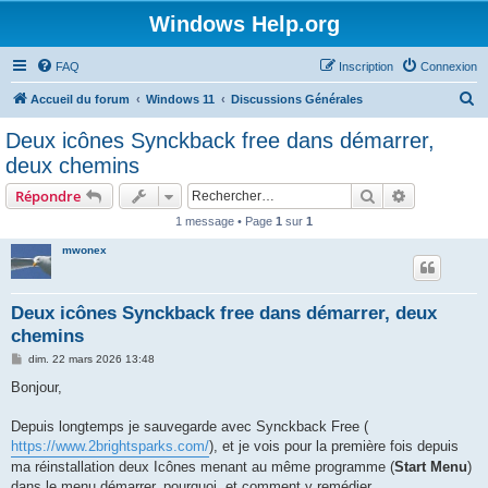
Windows Help.org
FAQ
Inscription
Connexion
R
Accueil du forum
Windows 11
Discussions Générales
e
Deux icônes Synckback free dans démarrer,
c
deux chemins
h
Rechercher
Recherche 
Répondre
e
1 message • Page
1
sur
1
r
mwonex
c
h
e
Deux icônes Synckback free dans démarrer, deux
chemins
r
M
dim. 22 mars 2026 13:48
e
s
Bonjour,
s
a
g
Depuis longtemps je sauvegarde avec Synckback Free (
e
https://www.2brightsparks.com/
), et je vois pour la première fois depuis
ma réinstallation deux Icônes menant au même programme (
Start Menu
)
dans le menu démarrer, pourquoi, et comment y remédier.