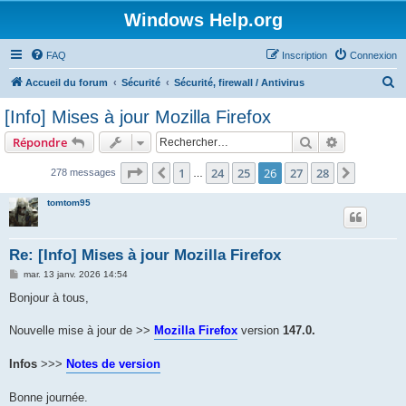
Windows Help.org
FAQ
Inscription
Connexion
R
Accueil du forum
Sécurité
Sécurité, firewall / Antivirus
e
[Info] Mises à jour Mozilla Firefox
c
Rechercher
Recherche 
Répondre
h
e
Page
26
sur
28
1
24
25
26
27
28
Précédent
Suivant
278 messages
…
r
tomtom95
c
h
Re: [Info] Mises à jour Mozilla Firefox
e
M
mar. 13 janv. 2026 14:54
r
e
s
Bonjour à tous,
s
a
g
Nouvelle mise à jour de >>
Mozilla Firefox
version
147.0.
e
Infos
>>>
Notes de version
Bonne journée.