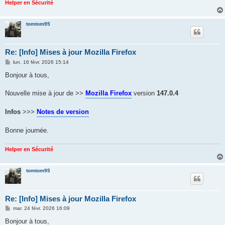
Helper en Sécurité
tomtom95
Re: [Info] Mises à jour Mozilla Firefox
M
lun. 16 févr. 2026 15:14
e
s
Bonjour à tous,
s
a
g
Nouvelle mise à jour de >>
Mozilla Firefox
version
147.0.4
e
Infos
>>>
Notes de version
Bonne journée.
Helper en Sécurité
tomtom95
Re: [Info] Mises à jour Mozilla Firefox
M
mar. 24 févr. 2026 16:09
e
s
Bonjour à tous,