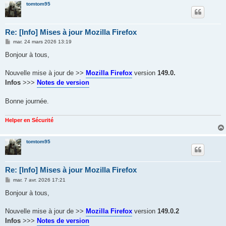
tomtom95
Re: [Info] Mises à jour Mozilla Firefox
M
mar. 24 mars 2026 13:19
e
s
Bonjour à tous,
s
a
g
Nouvelle mise à jour de >>
Mozilla Firefox
version
149.0.
e
Infos
>>>
Notes de version
Bonne journée.
Helper en Sécurité
tomtom95
Re: [Info] Mises à jour Mozilla Firefox
M
mar. 7 avr. 2026 17:21
e
s
Bonjour à tous,
s
a
g
Nouvelle mise à jour de >>
Mozilla Firefox
version
149.0.2
e
Infos
>>>
Notes de version