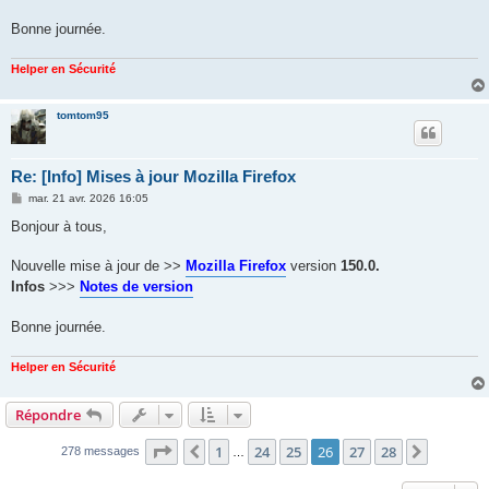
Bonne journée.
Helper en Sécurité
tomtom95
Re: [Info] Mises à jour Mozilla Firefox
M
mar. 21 avr. 2026 16:05
e
s
Bonjour à tous,
s
a
g
Nouvelle mise à jour de >>
Mozilla Firefox
version
150.0.
e
Infos
>>>
Notes de version
Bonne journée.
Helper en Sécurité
Répondre
Page
26
sur
28
1
24
25
26
27
28
Précédent
Suivant
278 messages
…