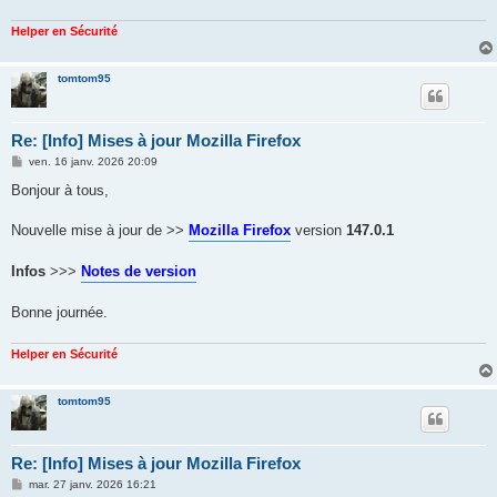
Helper en Sécurité
tomtom95
Re: [Info] Mises à jour Mozilla Firefox
M
ven. 16 janv. 2026 20:09
e
s
Bonjour à tous,
s
a
g
Nouvelle mise à jour de >>
Mozilla Firefox
version
147.0.1
e
Infos
>>>
Notes de version
Bonne journée.
Helper en Sécurité
tomtom95
Re: [Info] Mises à jour Mozilla Firefox
M
mar. 27 janv. 2026 16:21
e