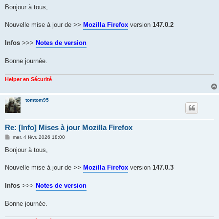
s
Bonjour à tous,
s
a
g
Nouvelle mise à jour de >>
Mozilla Firefox
version
147.0.2
e
Infos
>>>
Notes de version
Bonne journée.
Helper en Sécurité
tomtom95
Re: [Info] Mises à jour Mozilla Firefox
M
mer. 4 févr. 2026 18:00
e
s
Bonjour à tous,
s
a
g
Nouvelle mise à jour de >>
Mozilla Firefox
version
147.0.3
e
Infos
>>>
Notes de version
Bonne journée.