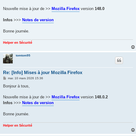
s
a
g
Nouvelle mise à jour de >>
Mozilla Firefox
version
148.0
e
Infos
>>>
Notes de version
Bonne journée.
Helper en Sécurité
tomtom95
Re: [Info] Mises à jour Mozilla Firefox
M
mar. 10 mars 2026 15:36
e
s
Bonjour à tous,
s
a
g
Nouvelle mise à jour de >>
Mozilla Firefox
version
148.0.2
e
Infos
>>>
Notes de version
Bonne journée.
Helper en Sécurité