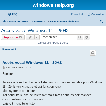
Windows Help.org
FAQ
Inscription
Connexion
R
Accueil du forum
Windows 11
Discussions Générales
e
Accès vocal Windows 11 - 25H2
c
Rechercher
Recherche 
Répondre
h
1 message • Page
1
sur
1
e
Dionysos70
r
c
h
Accès vocal Windows 11 - 25H2
e
M
dim. 3 mai 2026 19:03
e
r
s
Bonjour,
s
a
g
Je suis à la recherche de la liste des commandes vocales pour Windows
e
11 - 25H2 (en Français et qui fonctionnent).
Mon système est à jour.
J'ai consulté le site de Microsoft mais rares sont les commandes
documentées qui fonctionnent.
Existe-t-il une telle liste :