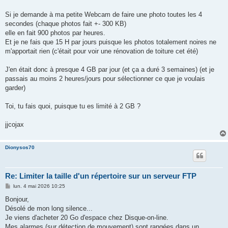
Si je demande à ma petite Webcam de faire une photo toutes les 4
secondes (chaque photos fait +- 300 KB)
elle en fait 900 photos par heures.
Et je ne fais que 15 H par jours puisque les photos totalement noires ne
m'apportait rien (c'était pour voir une rénovation de toiture cet été)
J'en était donc à presque 4 GB par jour (et ça a duré 3 semaines) (et je
passais au moins 2 heures/jours pour sélectionner ce que je voulais
garder)
Toi, tu fais quoi, puisque tu es limité à 2 GB ?
jjcojax
Dionysos70
Re: Limiter la taille d'un répertoire sur un serveur FTP
M
lun. 4 mai 2026 10:25
e
s
Bonjour,
s
Désolé de mon long silence...
a
g
Je viens d'acheter 20 Go d'espace chez Disque-on-line.
e
Mes alarmes (sur détection de mouvement) sont rangées dans un