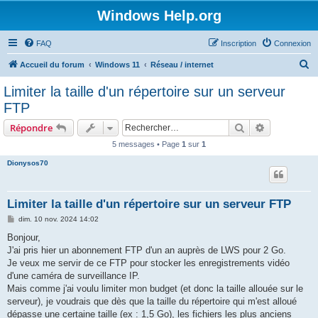
Windows Help.org
FAQ
Inscription
Connexion
R
Accueil du forum
Windows 11
Réseau / internet
e
Limiter la taille d'un répertoire sur un serveur
c
FTP
h
Rechercher
Recherche 
Répondre
e
5 messages • Page
1
sur
1
r
Dionysos70
c
h
e
Limiter la taille d'un répertoire sur un serveur FTP
r
M
dim. 10 nov. 2024 14:02
e
s
Bonjour,
s
J'ai pris hier un abonnement FTP d'un an auprès de LWS pour 2 Go.
a
g
Je veux me servir de ce FTP pour stocker les enregistrements vidéo
e
d'une caméra de surveillance IP.
Mais comme j'ai voulu limiter mon budget (et donc la taille allouée sur le
serveur), je voudrais que dès que la taille du répertoire qui m'est alloué
dépasse une certaine taille (ex : 1,5 Go), les fichiers les plus anciens