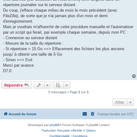
répertoire journalier sur le serveur distant.
Du coup, j'efface chaque milieu de mois le mois précédent (avec
FileZilla), de sorte que je n'ai jamais plus d'un mois et demi
d'enregistrement.
Mais je voudrais m'affranchir de cette procédure manuelle et l'automatiser
par un script qui ferait, par exemple chaque semaine, depuis mon PC :
- Connexion au serveur distant
- Mesure de la taille du répertoire :
- Si répertoire > 15 Go ==> Effacement des fichiers les plus anciens
jusqu' à obtenir une taille de 5 Go
- Sinon ==> Exit
Merci par avance
D7.0
Répondre
5 messages • Page
1
sur
1
Aller
Accueil du forum
Fuseau horaire sur
UTC
Développé par
phpBB
® Forum Software © phpBB Limited
Traduction française officielle
©
Qiaeru
Confidentialité
|
Conditions