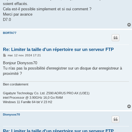
soient effacés.
Cela est-il possible simplement et si oui comment ?
Merci par avance
D7.0
BORTA77
Re: Limiter la taille d'un répertoire sur un serveur FTP
M
mar. 12 nov. 2024 17:21
e
s
Bonjour Dionysos70
s
Tu n'as pas la possibilité d'enregistrer sur un disque dur enregistreur à
a
g
proximité ?
e
Bien cordialement
Gigabyte Technology Co. Ltd. Z590 AORUS PRO AX (U3E1)
intel Processor @ 3.90GHz 16,0 Go RAM
Windows 11 Famille 64-bit V 23 H2
Dionysos70
Re: Limiter la taille d'un répertoire sur un serveur FTP