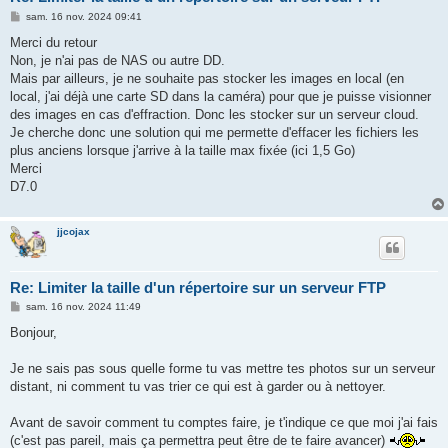
M
sam. 16 nov. 2024 09:41
e
s
Merci du retour
s
Non, je n'ai pas de NAS ou autre DD.
a
g
Mais par ailleurs, je ne souhaite pas stocker les images en local (en
e
local, j'ai déjà une carte SD dans la caméra) pour que je puisse visionner
des images en cas d'effraction. Donc les stocker sur un serveur cloud.
Je cherche donc une solution qui me permette d'effacer les fichiers les
plus anciens lorsque j'arrive à la taille max fixée (ici 1,5 Go)
Merci
D7.0
jjcojax
Re: Limiter la taille d'un répertoire sur un serveur FTP
M
sam. 16 nov. 2024 11:49
e
s
Bonjour,
s
a
g
Je ne sais pas sous quelle forme tu vas mettre tes photos sur un serveur
e
distant, ni comment tu vas trier ce qui est à garder ou à nettoyer.
Avant de savoir comment tu comptes faire, je t'indique ce que moi j'ai fais
(c'est pas pareil, mais ça permettra peut être de te faire avancer)