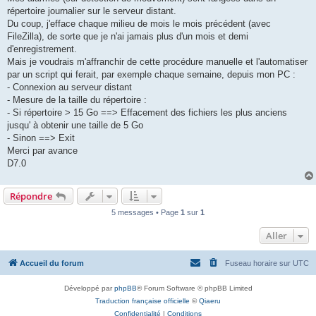
répertoire journalier sur le serveur distant.
Du coup, j'efface chaque milieu de mois le mois précédent (avec
FileZilla), de sorte que je n'ai jamais plus d'un mois et demi
d'enregistrement.
Mais je voudrais m'affranchir de cette procédure manuelle et l'automatiser
par un script qui ferait, par exemple chaque semaine, depuis mon PC :
- Connexion au serveur distant
- Mesure de la taille du répertoire :
- Si répertoire > 15 Go ==> Effacement des fichiers les plus anciens
jusqu' à obtenir une taille de 5 Go
- Sinon ==> Exit
Merci par avance
D7.0
Répondre
5 messages • Page
1
sur
1
Aller
Accueil du forum
Fuseau horaire sur
UTC
Développé par
phpBB
® Forum Software © phpBB Limited
Traduction française officielle
©
Qiaeru
Confidentialité
|
Conditions