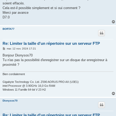
soient effacés.
Cela est-il possible simplement et si oui comment ?
Merci par avance
D7.0
BORTA77
Re: Limiter la taille d'un répertoire sur un serveur FTP
M
mar. 12 nov. 2024 17:21
e
s
Bonjour Dionysos70
s
Tu n'as pas la possibilité d'enregistrer sur un disque dur enregistreur à
a
g
proximité ?
e
Bien cordialement
Gigabyte Technology Co. Ltd. Z590 AORUS PRO AX (U3E1)
intel Processor @ 3.90GHz 16,0 Go RAM
Windows 11 Famille 64-bit V 23 H2
Dionysos70
Re: Limiter la taille d'un répertoire sur un serveur FTP