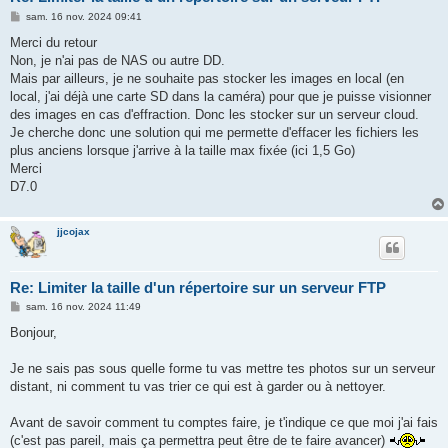
M
sam. 16 nov. 2024 09:41
e
s
Merci du retour
s
Non, je n'ai pas de NAS ou autre DD.
a
g
Mais par ailleurs, je ne souhaite pas stocker les images en local (en
e
local, j'ai déjà une carte SD dans la caméra) pour que je puisse visionner
des images en cas d'effraction. Donc les stocker sur un serveur cloud.
Je cherche donc une solution qui me permette d'effacer les fichiers les
plus anciens lorsque j'arrive à la taille max fixée (ici 1,5 Go)
Merci
D7.0
jjcojax
Re: Limiter la taille d'un répertoire sur un serveur FTP
M
sam. 16 nov. 2024 11:49
e
s
Bonjour,
s
a
g
Je ne sais pas sous quelle forme tu vas mettre tes photos sur un serveur
e
distant, ni comment tu vas trier ce qui est à garder ou à nettoyer.
Avant de savoir comment tu comptes faire, je t'indique ce que moi j'ai fais
(c'est pas pareil, mais ça permettra peut être de te faire avancer)