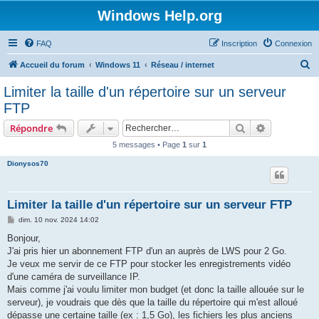
Windows Help.org
FAQ
Inscription
Connexion
R
Accueil du forum
Windows 11
Réseau / internet
e
Limiter la taille d'un répertoire sur un serveur
c
FTP
h
Rechercher
Recherche 
Répondre
e
5 messages • Page
1
sur
1
r
Dionysos70
c
h
e
Limiter la taille d'un répertoire sur un serveur FTP
r
M
dim. 10 nov. 2024 14:02
e
s
Bonjour,
s
J'ai pris hier un abonnement FTP d'un an auprès de LWS pour 2 Go.
a
g
Je veux me servir de ce FTP pour stocker les enregistrements vidéo
e
d'une caméra de surveillance IP.
Mais comme j'ai voulu limiter mon budget (et donc la taille allouée sur le
serveur), je voudrais que dès que la taille du répertoire qui m'est alloué
dépasse une certaine taille (ex : 1,5 Go), les fichiers les plus anciens