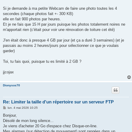
Si je demande à ma petite Webcam de faire une photo toutes les 4
secondes (chaque photos fait +- 300 KB)
elle en fait 900 photos par heures.
Et je ne fais que 15 H par jours puisque les photos totalement noires ne
m'apportait rien (c'était pour voir une rénovation de toiture cet été)
J'en était donc à presque 4 GB par jour (et ça a duré 3 semaines) (et je
passais au moins 2 heures/jours pour sélectionner ce que je voulais
garder)
Toi, tu fais quoi, puisque tu es limité à 2 GB ?
jjcojax
Dionysos70
Re: Limiter la taille d'un répertoire sur un serveur FTP
M
lun. 4 mai 2026 10:25
e
s
Bonjour,
s
Désolé de mon long silence...
a
g
Je viens d'acheter 20 Go d'espace chez Disque-on-line.
e
Mes alarmes (sur détection de mouvement) sont rangées dans un