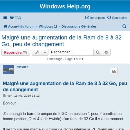
Windows Help.org
FAQ
Inscription
Connexion
R
Accueil du forum
Windows 11
Discussions Générales
e
Malgré une augmentation de la Ram de 8 à 32
c
Go, peu de changement
h
Rechercher
Recherche 
Répondre
e
1 message • Page
1
sur
1
r
mwonex
c
h
e
Malgré une augmentation de la Ram de 8 à 32 Go, peu
de changement
r
M
ven. 15 mai 2026 13:13
e
s
Bonjour,
s
a
g
J'ai changé la barrette unique de 8 GO en position 1 pour 2 barettes en
e
bonne position (2 et 4 # de Hwinfo) d'un total de 32 Go il y a un moment.
Il se trouve que même si j'utilise de façon intense le PC (sans jeu) juste