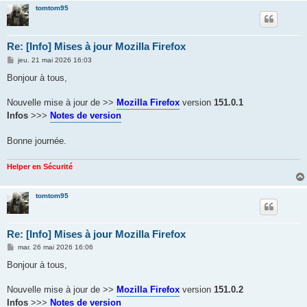
tomtom95
Re: [Info] Mises à jour Mozilla Firefox
M
jeu. 21 mai 2026 16:03
e
s
Bonjour à tous,
s
a
g
Nouvelle mise à jour de >>
Mozilla Firefox
version
151.0.1
e
Infos
>>>
Notes de version
Bonne journée.
Helper en Sécurité
tomtom95
Re: [Info] Mises à jour Mozilla Firefox
M
mar. 26 mai 2026 16:06
e
s
Bonjour à tous,
s
a
g
Nouvelle mise à jour de >>
Mozilla Firefox
version
151.0.2
e
Infos
>>>
Notes de version