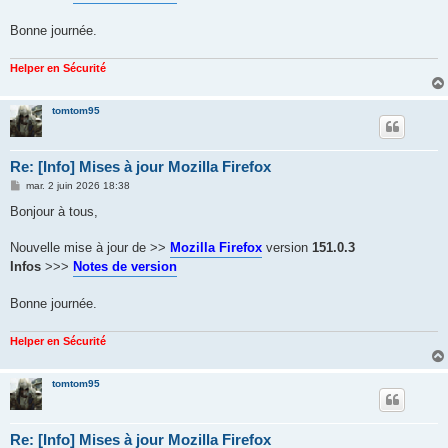
Bonne journée.
Helper en Sécurité
tomtom95
Re: [Info] Mises à jour Mozilla Firefox
M
mar. 2 juin 2026 18:38
e
s
Bonjour à tous,
s
a
g
Nouvelle mise à jour de >>
Mozilla Firefox
version
151.0.3
e
Infos
>>>
Notes de version
Bonne journée.
Helper en Sécurité
tomtom95
Re: [Info] Mises à jour Mozilla Firefox