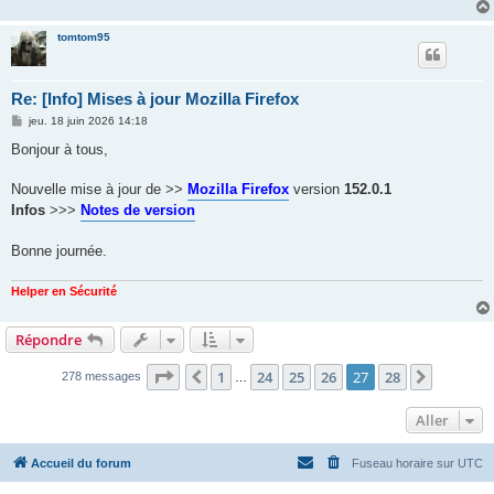
tomtom95
Re: [Info] Mises à jour Mozilla Firefox
M
jeu. 18 juin 2026 14:18
e
s
Bonjour à tous,
s
a
g
Nouvelle mise à jour de >>
Mozilla Firefox
version
152.0.1
e
Infos
>>>
Notes de version
Bonne journée.
Helper en Sécurité
Répondre
Page
27
sur
28
1
24
25
26
27
28
Précédent
Suivant
278 messages
…
Aller
Accueil du forum
Fuseau horaire sur
UTC