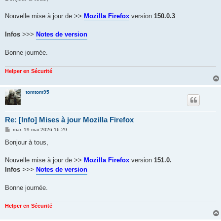
s
a
g
Nouvelle mise à jour de >>
Mozilla Firefox
version
150.0.3
e
Infos
>>>
Notes de version
Bonne journée.
Helper en Sécurité
tomtom95
Re: [Info] Mises à jour Mozilla Firefox
M
mar. 19 mai 2026 16:29
e
s
Bonjour à tous,
s
a
g
Nouvelle mise à jour de >>
Mozilla Firefox
version
151.0.
e
Infos
>>>
Notes de version
Bonne journée.
Helper en Sécurité