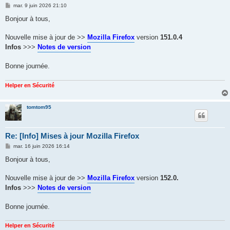
M
mar. 9 juin 2026 21:10
e
s
Bonjour à tous,
s
a
g
Nouvelle mise à jour de >>
Mozilla Firefox
version
151.0.4
e
Infos
>>>
Notes de version
Bonne journée.
Helper en Sécurité
tomtom95
Re: [Info] Mises à jour Mozilla Firefox
M
mar. 16 juin 2026 16:14
e
s
Bonjour à tous,
s
a
g
Nouvelle mise à jour de >>
Mozilla Firefox
version
152.0.
e
Infos
>>>
Notes de version
Bonne journée.
Helper en Sécurité