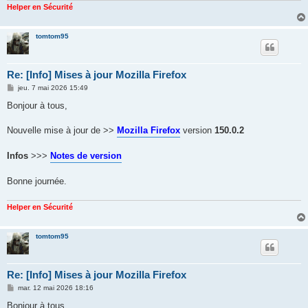
Helper en Sécurité
tomtom95
Re: [Info] Mises à jour Mozilla Firefox
M
jeu. 7 mai 2026 15:49
e
s
Bonjour à tous,
s
a
g
Nouvelle mise à jour de >>
Mozilla Firefox
version
150.0.2
e
Infos
>>>
Notes de version
Bonne journée.
Helper en Sécurité
tomtom95
Re: [Info] Mises à jour Mozilla Firefox
M
mar. 12 mai 2026 18:16
e
s
Bonjour à tous,