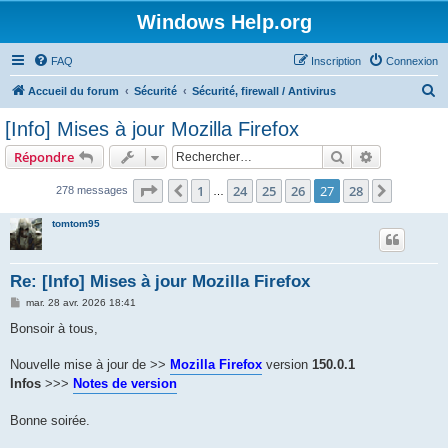
Windows Help.org
FAQ
Inscription
Connexion
R
Accueil du forum
Sécurité
Sécurité, firewall / Antivirus
e
[Info] Mises à jour Mozilla Firefox
c
Rechercher
Recherche 
Répondre
h
e
Page
27
sur
28
1
24
25
26
27
28
Précédent
Suivant
278 messages
…
r
tomtom95
c
h
Re: [Info] Mises à jour Mozilla Firefox
e
M
mar. 28 avr. 2026 18:41
r
e
s
Bonsoir à tous,
s
a
g
Nouvelle mise à jour de >>
Mozilla Firefox
version
150.0.1
e
Infos
>>>
Notes de version
Bonne soirée.