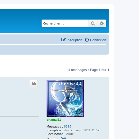
Rechercher
Recherche avancé
Inscription
Connexion
4 messages • Page
1
sur
1
chantal11
Messages :
6989
Inscription :
dim. 25 sept. 2011 11:59
Localisation :
Aude
C