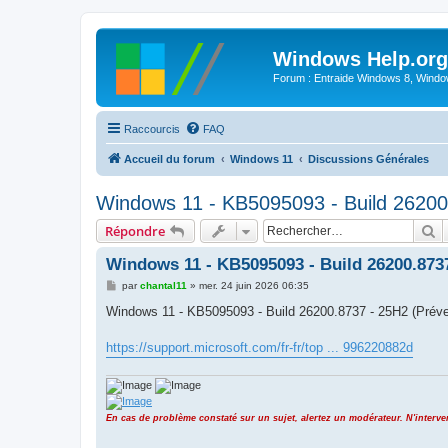
Windows Help.org
Forum : Entraide Windows 8, Windows
Raccourcis
FAQ
Accueil du forum
Windows 11
Discussions Générales
Windows 11 - KB5095093 - Build 26200
R
Répondre
Windows 11 - KB5095093 - Build 26200.8737
M
par
chantal11
»
mer. 24 juin 2026 06:35
e
s
Windows 11 - KB5095093 - Build 26200.8737 - 25H2 (Préve
s
a
g
https://support.microsoft.com/fr-fr/top ... 996220882d
e
En cas de problème constaté sur un sujet, alertez un modérateur. N'inter