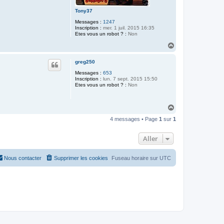
Tony37
Messages :
1247
Inscription :
mer. 1 juil. 2015 16:35
Etes vous un robot ? :
Non
H
a
u
greg250
t
Messages :
653
Inscription :
lun. 7 sept. 2015 15:50
Etes vous un robot ? :
Non
H
a
4 messages • Page
1
sur
1
u
t
Aller
Nous contacter
Supprimer les cookies
Fuseau horaire sur
UTC