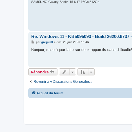
SAMSUNG Galaxy Book4 15.6' I7 16Go 512Go
Re: Windows 11 - KB5095093 - Build 26200.8737 -
M
par
greg250
»
dim. 28 juin 2026 15:46
e
s
Bonjour, mise à jour faite sur deux appareils sans difficulté
s
a
g
e
Répondre
Revenir à « Discussions Générales »
Accueil du forum