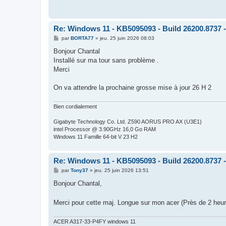
Re: Windows 11 - KB5095093 - Build 26200.8737 -
M
par
BORTA77
»
jeu. 25 juin 2026 08:03
e
s
Bonjour Chantal
s
Installé sur ma tour sans problème .
a
g
Merci
e
On va attendre la prochaine grosse mise à jour 26 H 2
Bien cordialement
Gigabyte Technology Co. Ltd. Z590 AORUS PRO AX (U3E1)
intel Processor @ 3.90GHz 16,0 Go RAM
Windows 11 Famille 64-bit V 23 H2
Re: Windows 11 - KB5095093 - Build 26200.8737 -
M
par
Tony37
»
jeu. 25 juin 2026 13:51
e
s
Bonjour Chantal,
s
a
g
Merci pour cette maj. Longue sur mon acer (Près de 2 he
e
ACER A317-33-P4FY windows 11