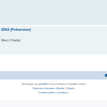
 25H2 (Préversion)
! Merci Chantal.
Développé par
phpBB
® Forum Software © phpBB Limited
Traduction française officielle
©
Qiaeru
Confidentialité
|
Conditions