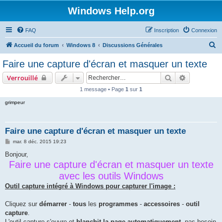
Windows Help.org
FAQ
Inscription
Connexion
R
Accueil du forum
Windows 8
Discussions Générales
e
Faire une capture d'écran et masquer un texte
c
Rechercher
Recherche 
Verrouillé
h
1 message • Page
1
sur
1
e
grimpeur
r
c
h
Faire une capture d'écran et masquer un texte
e
M
mar. 8 déc. 2015 19:23
e
r
s
Bonjour,
s
Faire une capture d'écran et masquer un texte
a
g
avec les outils Windows
e
Outil capture intégré à Windows pour capturer l'image :
Cliquez sur
démarrer
-
tous
les
programmes
-
accessoires
-
outil
capture
.
L'outil capture s'ouvre et
blanchit la page automatiquement
, pas besoin