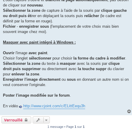
de cliquer sur
nouveau
.
Sélectionner la zone
de capture à l'aide de la souris par
clique gauche
ou droit puis ét
irer en déplaçant la souris puis
relâcher
(le cadre est
définit par la forme en rouge).
Fichier
-
enregistrer sous
(l'emplacement de votre choix mais bien
souvent image chez moi).
Masquer avec paint intégré à Windows :
Ouvrir
l'image
avec paint
.
Choisir l'onglet
sélectionner
pour choisir
la forme du cadre à modifier
.
Sélectionner la zone
du texte à
masquer
avec la souris par
clique
droit puis supprimer
ou directement avec
la touche suppr
du clavier
pour
enlever la zone
.
Enregistrer l'image directement
ou
sous
en donnant un autre nom si on
veut conserver l'originale.
Poster l'image modifiée sur le forum
.
En vidéo
http://www.cjoint.com/c/ELittEequ3h
Verrouillé
1 message • Page
1
sur
1