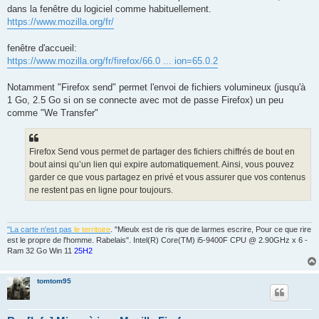
e
dans la fenêtre du logiciel comme habituellement.
https://www.mozilla.org/fr/
fenêtre d'accueil:
https://www.mozilla.org/fr/firefox/66.0 ... ion=65.0.2
Notamment "Firefox send" permet l'envoi de fichiers volumineux (jusqu'à
1 Go, 2.5 Go si on se connecte avec mot de passe Firefox) un peu
comme "We Transfer"
Firefox Send vous permet de partager des fichiers chiffrés de bout en
bout ainsi qu’un lien qui expire automatiquement. Ainsi, vous pouvez
garder ce que vous partagez en privé et vous assurer que vos contenus
ne restent pas en ligne pour toujours.
"La carte n'est pas
le territoire
. "Mieulx est de ris que de larmes escrire, Pour ce que rire
est le propre de l'homme. Rabelais". Intel(R) Core(TM) i5-9400F CPU @ 2.90GHz x 6 -
Ram 32 Go Win 11
25H2
tomtom95