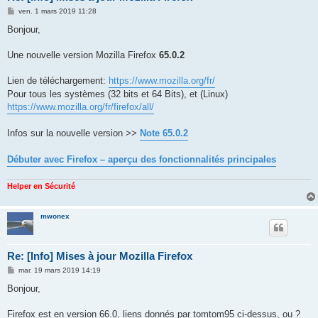
M
ven. 1 mars 2019 11:28
e
s
Bonjour,
s
a
g
Une nouvelle version Mozilla Firefox
65.0.2
e
Lien de téléchargement:
https://www.mozilla.org/fr/
Pour tous les systèmes (32 bits et 64 Bits), et (Linux)
https://www.mozilla.org/fr/firefox/all/
Infos sur la nouvelle version >>
Note 65.0.2
Débuter avec Firefox – aperçu des fonctionnalités principales
Helper en Sécurité
mwonex
Re: [Info] Mises à jour Mozilla Firefox
M
mar. 19 mars 2019 14:19
e
s
Bonjour,
s
a
g
Firefox est en version 66.0, liens donnés par tomtom95 ci-dessus, ou ?