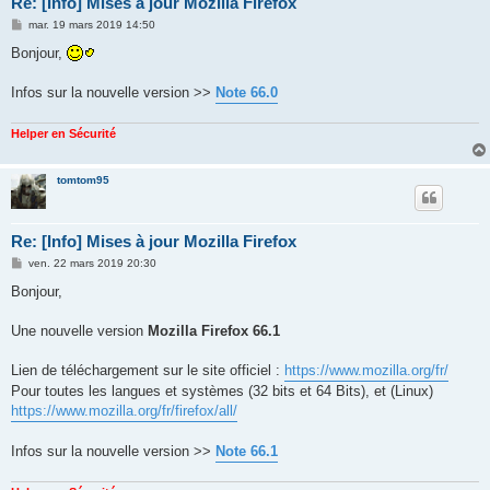
Re: [Info] Mises à jour Mozilla Firefox
M
mar. 19 mars 2019 14:50
e
s
Bonjour,
s
a
g
Infos sur la nouvelle version >>
Note 66.0
e
Helper en Sécurité
tomtom95
Re: [Info] Mises à jour Mozilla Firefox
M
ven. 22 mars 2019 20:30
e
s
Bonjour,
s
a
g
Une nouvelle version
Mozilla Firefox 66.1
e
Lien de téléchargement sur le site officiel :
https://www.mozilla.org/fr/
Pour toutes les langues et systèmes (32 bits et 64 Bits), et (Linux)
https://www.mozilla.org/fr/firefox/all/
Infos sur la nouvelle version >>
Note 66.1