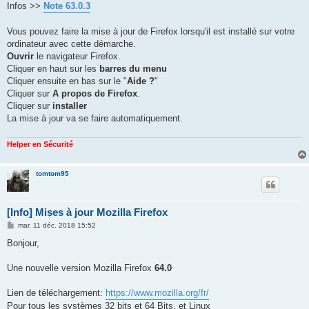
Infos >>
Note 63.0.3
Vous pouvez faire la mise à jour de Firefox lorsqu'il est installé sur votre
ordinateur avec cette démarche.
Ouvrir
le navigateur Firefox.
Cliquer en haut sur les
barres du menu
Cliquer ensuite en bas sur le "
Aide ?
"
Cliquer sur
A propos de Firefox
.
Cliquer sur
installer
La mise à jour va se faire automatiquement.
Helper en Sécurité
tomtom95
[Info] Mises à jour Mozilla Firefox
M
mar. 11 déc. 2018 15:52
e
s
Bonjour,
s
a
g
Une nouvelle version Mozilla Firefox
64.0
e
Lien de téléchargement:
https://www.mozilla.org/fr/
Pour tous les systèmes 32 bits et 64 Bits, et Linux