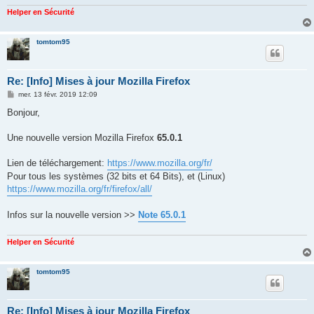
Helper en Sécurité
tomtom95
Re: [Info] Mises à jour Mozilla Firefox
M
mer. 13 févr. 2019 12:09
e
s
Bonjour,
s
a
g
Une nouvelle version Mozilla Firefox
65.0.1
e
Lien de téléchargement:
https://www.mozilla.org/fr/
Pour tous les systèmes (32 bits et 64 Bits), et (Linux)
https://www.mozilla.org/fr/firefox/all/
Infos sur la nouvelle version >>
Note 65.0.1
Helper en Sécurité
tomtom95
Re: [Info] Mises à jour Mozilla Firefox