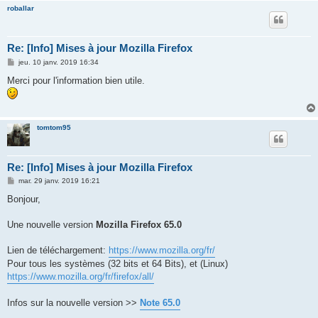
roballar
Re: [Info] Mises à jour Mozilla Firefox
M
jeu. 10 janv. 2019 16:34
e
s
Merci pour l'information bien utile.
s
a
g
e
tomtom95
Re: [Info] Mises à jour Mozilla Firefox
M
mar. 29 janv. 2019 16:21
e
s
Bonjour,
s
a
g
Une nouvelle version
Mozilla Firefox 65.0
e
Lien de téléchargement:
https://www.mozilla.org/fr/
Pour tous les systèmes (32 bits et 64 Bits), et (Linux)
https://www.mozilla.org/fr/firefox/all/
Infos sur la nouvelle version >>
Note 65.0