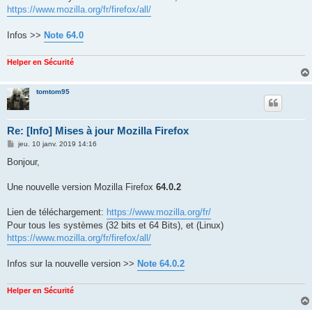
https://www.mozilla.org/fr/firefox/all/
Infos >>
Note 64.0
Helper en Sécurité
tomtom95
Re: [Info] Mises à jour Mozilla Firefox
M
jeu. 10 janv. 2019 14:16
e
s
Bonjour,
s
a
g
Une nouvelle version Mozilla Firefox
64.0.2
e
Lien de téléchargement:
https://www.mozilla.org/fr/
Pour tous les systèmes (32 bits et 64 Bits), et (Linux)
https://www.mozilla.org/fr/firefox/all/
Infos sur la nouvelle version >>
Note 64.0.2
Helper en Sécurité