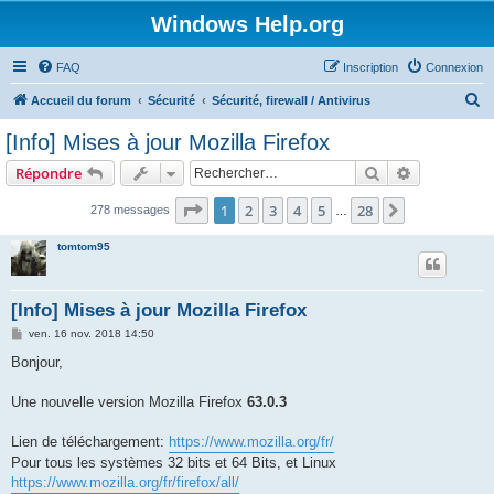
Windows Help.org
FAQ
Inscription
Connexion
R
Accueil du forum
Sécurité
Sécurité, firewall / Antivirus
e
[Info] Mises à jour Mozilla Firefox
c
Rechercher
Recherche 
Répondre
h
e
Page
1
sur
28
1
2
3
4
5
28
Suivant
278 messages
…
r
tomtom95
c
h
[Info] Mises à jour Mozilla Firefox
e
M
ven. 16 nov. 2018 14:50
r
e
s
Bonjour,
s
a
g
Une nouvelle version Mozilla Firefox
63.0.3
e
Lien de téléchargement:
https://www.mozilla.org/fr/
Pour tous les systèmes 32 bits et 64 Bits, et Linux
https://www.mozilla.org/fr/firefox/all/