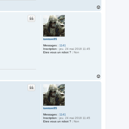
H
a
u
t
tomtom95
Messages :
1141
Inscription :
jeu. 24 mai 2018 11:45
Etes vous un robot ? :
Non
H
a
u
t
tomtom95
Messages :
1141
Inscription :
jeu. 24 mai 2018 11:45
Etes vous un robot ? :
Non