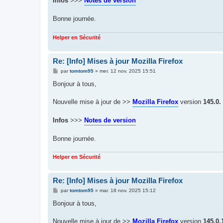
Infos
>>>
Notes de version
Bonne journée.
Helper en Sécurité
Re: [Info] Mises à jour Mozilla Firefox
M
par
tomtom95
»
mer. 12 nov. 2025 15:51
e
s
Bonjour à tous,
s
a
g
Nouvelle mise à jour de >>
Mozilla Firefox
version
145.0.
e
Infos
>>>
Notes de version
Bonne journée.
Helper en Sécurité
Re: [Info] Mises à jour Mozilla Firefox
M
par
tomtom95
»
mar. 18 nov. 2025 15:12
e
s
Bonjour à tous,
s
a
g
Nouvelle mise à jour de >>
Mozilla Firefox
version
145.0.