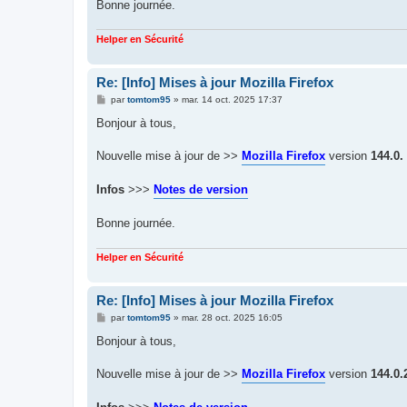
Bonne journée.
Helper en Sécurité
Re: [Info] Mises à jour Mozilla Firefox
M
par
tomtom95
»
mar. 14 oct. 2025 17:37
e
s
Bonjour à tous,
s
a
g
Nouvelle mise à jour de >>
Mozilla Firefox
version
144.0.
e
Infos
>>>
Notes de version
Bonne journée.
Helper en Sécurité
Re: [Info] Mises à jour Mozilla Firefox
M
par
tomtom95
»
mar. 28 oct. 2025 16:05
e
s
Bonjour à tous,
s
a
g
Nouvelle mise à jour de >>
Mozilla Firefox
version
144.0.
e