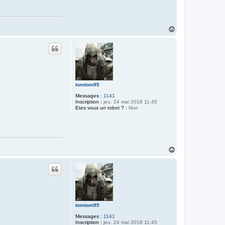
H
a
u
t
tomtom95
Messages :
1141
Inscription :
jeu. 24 mai 2018 11:45
Etes vous un robot ? :
Non
H
a
u
t
tomtom95
Messages :
1141
Inscription :
jeu. 24 mai 2018 11:45