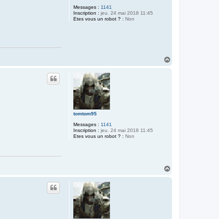
Messages :
1141
Inscription :
jeu. 24 mai 2018 11:45
Etes vous un robot ? :
Non
H
a
u
t
tomtom95
Messages :
1141
Inscription :
jeu. 24 mai 2018 11:45
Etes vous un robot ? :
Non
H
a
u
t