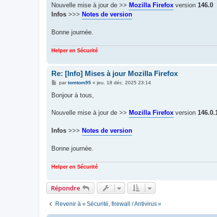
g
Nouvelle mise à jour de >>
Mozilla Firefox
version
146.0
e
Infos
>>>
Notes de version
Bonne journée.
Helper en Sécurité
Re: [Info] Mises à jour Mozilla Firefox
M
par
tomtom95
»
jeu. 18 déc. 2025 23:14
e
s
Bonjour à tous,
s
a
g
Nouvelle mise à jour de >>
Mozilla Firefox
version
146.0.
e
Infos
>>>
Notes de version
Bonne journée.
Helper en Sécurité
Répondre
Revenir à « Sécurité, firewall / Antivirus »