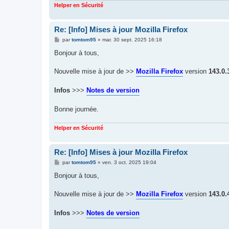
Helper en Sécurité
Re: [Info] Mises à jour Mozilla Firefox
M
par
tomtom95
»
mar. 30 sept. 2025 16:18
e
s
Bonjour à tous,
s
a
g
Nouvelle mise à jour de >>
Mozilla Firefox
version
143.0.
e
Infos
>>>
Notes de version
Bonne journée.
Helper en Sécurité
Re: [Info] Mises à jour Mozilla Firefox
M
par
tomtom95
»
ven. 3 oct. 2025 19:04
e
s
Bonjour à tous,
s
a
g
Nouvelle mise à jour de >>
Mozilla Firefox
version
143.0.
e
Infos
>>>
Notes de version