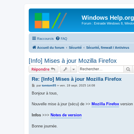
Windows Help.org
Forum : Entraide Windows 8, Windows
Raccourcis
FAQ
Accueil du forum
Sécurité
Sécurité, firewall / Antivirus
[Info] Mises à jour Mozilla Firefox
R
Répondre
Re: [Info] Mises à jour Mozilla Firefox
M
par
tomtom95
»
ven. 19 sept. 2025 14:08
e
s
Bonjour à tous,
s
a
g
Nouvelle mise à jour (sécu) de >>
Mozilla Firefox
version
e
Infos
>>>
Notes de version
Bonne journée.