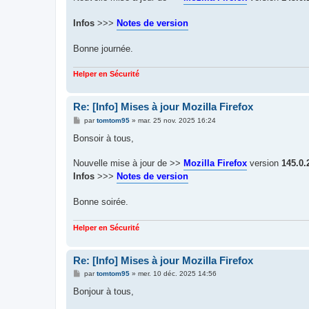
e
Infos
>>>
Notes de version
Bonne journée.
Helper en Sécurité
Re: [Info] Mises à jour Mozilla Firefox
M
par
tomtom95
»
mar. 25 nov. 2025 16:24
e
s
Bonsoir à tous,
s
a
g
Nouvelle mise à jour de >>
Mozilla Firefox
version
145.0.
e
Infos
>>>
Notes de version
Bonne soirée.
Helper en Sécurité
Re: [Info] Mises à jour Mozilla Firefox
M
par
tomtom95
»
mer. 10 déc. 2025 14:56
e
s
Bonjour à tous,
s
a