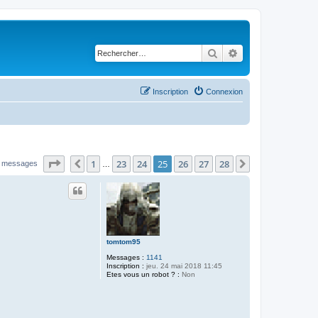
Rechercher
Recherche avancé
Inscription
Connexion
Page
25
sur
28
1
23
24
25
26
27
28
Précédent
Suivant
 messages
…
tomtom95
Messages :
1141
Inscription :
jeu. 24 mai 2018 11:45
Etes vous un robot ? :
Non