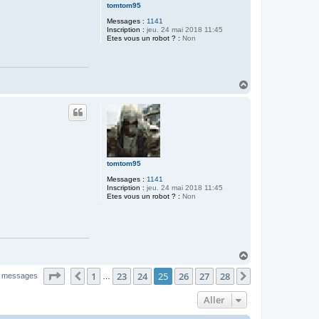
tomtom95
Messages :
1141
Inscription :
jeu. 24 mai 2018 11:45
Etes vous un robot ? :
Non
H
a
u
t
tomtom95
Messages :
1141
Inscription :
jeu. 24 mai 2018 11:45
Etes vous un robot ? :
Non
H
a
Page
25
sur
28
1
23
24
25
26
27
28
u
Précédent
Suivant
 messages
…
t
Aller