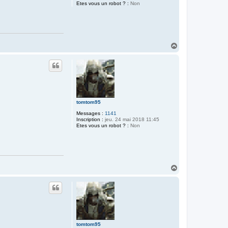
Etes vous un robot ? :
Non
H
a
u
t
tomtom95
Messages :
1141
Inscription :
jeu. 24 mai 2018 11:45
Etes vous un robot ? :
Non
H
a
u
t
tomtom95