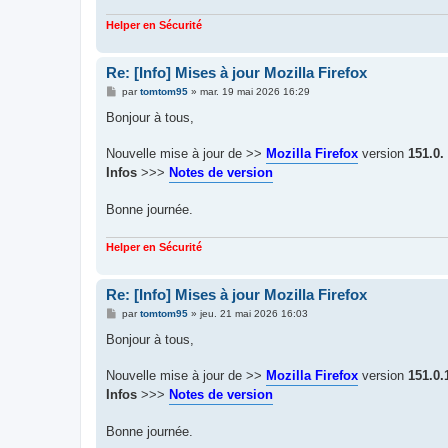
Helper en Sécurité
Re: [Info] Mises à jour Mozilla Firefox
M
par
tomtom95
»
mar. 19 mai 2026 16:29
e
s
Bonjour à tous,
s
a
g
Nouvelle mise à jour de >>
Mozilla Firefox
version
151.0.
e
Infos
>>>
Notes de version
Bonne journée.
Helper en Sécurité
Re: [Info] Mises à jour Mozilla Firefox
M
par
tomtom95
»
jeu. 21 mai 2026 16:03
e
s
Bonjour à tous,
s
a
g
Nouvelle mise à jour de >>
Mozilla Firefox
version
151.0.
e
Infos
>>>
Notes de version
Bonne journée.