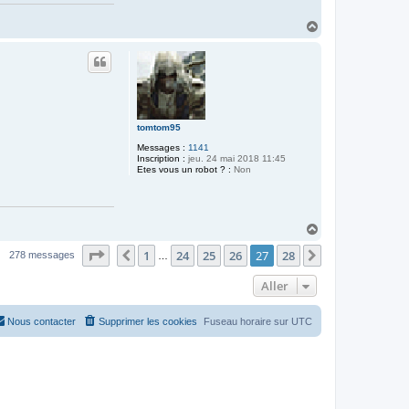
H
a
u
t
tomtom95
Messages :
1141
Inscription :
jeu. 24 mai 2018 11:45
Etes vous un robot ? :
Non
H
a
Page
27
sur
28
1
24
25
26
27
28
u
Précédent
Suivant
278 messages
…
t
Aller
Nous contacter
Supprimer les cookies
Fuseau horaire sur
UTC