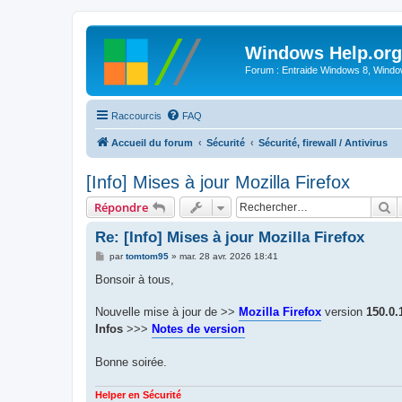
Windows Help.org
Forum : Entraide Windows 8, Windows
Raccourcis
FAQ
Accueil du forum
Sécurité
Sécurité, firewall / Antivirus
[Info] Mises à jour Mozilla Firefox
R
Répondre
Re: [Info] Mises à jour Mozilla Firefox
M
par
tomtom95
»
mar. 28 avr. 2026 18:41
e
s
Bonsoir à tous,
s
a
g
Nouvelle mise à jour de >>
Mozilla Firefox
version
150.0.
e
Infos
>>>
Notes de version
Bonne soirée.
Helper en Sécurité