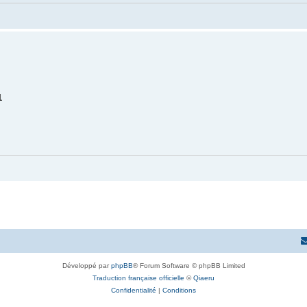
1
Développé par
phpBB
® Forum Software © phpBB Limited
Traduction française officielle
©
Qiaeru
Confidentialité
|
Conditions