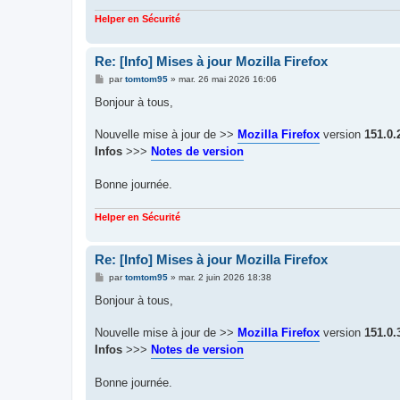
Helper en Sécurité
Re: [Info] Mises à jour Mozilla Firefox
M
par
tomtom95
»
mar. 26 mai 2026 16:06
e
s
Bonjour à tous,
s
a
g
Nouvelle mise à jour de >>
Mozilla Firefox
version
151.0.
e
Infos
>>>
Notes de version
Bonne journée.
Helper en Sécurité
Re: [Info] Mises à jour Mozilla Firefox
M
par
tomtom95
»
mar. 2 juin 2026 18:38
e
s
Bonjour à tous,
s
a
g
Nouvelle mise à jour de >>
Mozilla Firefox
version
151.0.
e
Infos
>>>
Notes de version
Bonne journée.