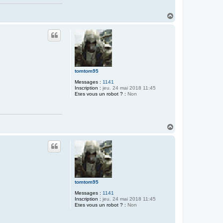
H
a
u
t
tomtom95
Messages :
1141
Inscription :
jeu. 24 mai 2018 11:45
Etes vous un robot ? :
Non
H
a
u
t
tomtom95
Messages :
1141
Inscription :
jeu. 24 mai 2018 11:45
Etes vous un robot ? :
Non