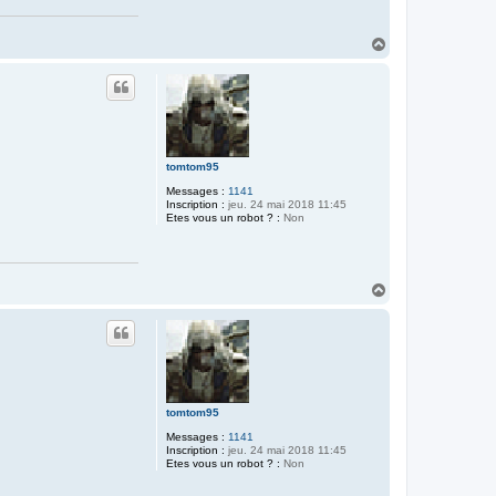
H
a
u
t
tomtom95
Messages :
1141
Inscription :
jeu. 24 mai 2018 11:45
Etes vous un robot ? :
Non
H
a
u
t
tomtom95
Messages :
1141
Inscription :
jeu. 24 mai 2018 11:45
Etes vous un robot ? :
Non