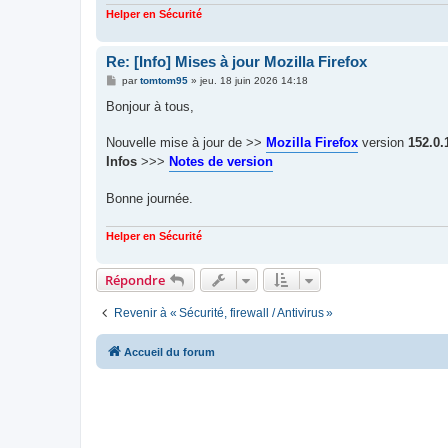
Helper en Sécurité
Re: [Info] Mises à jour Mozilla Firefox
M
par
tomtom95
»
jeu. 18 juin 2026 14:18
e
s
Bonjour à tous,
s
a
g
Nouvelle mise à jour de >>
Mozilla Firefox
version
152.0.
e
Infos
>>>
Notes de version
Bonne journée.
Helper en Sécurité
Répondre
Revenir à « Sécurité, firewall / Antivirus »
Accueil du forum