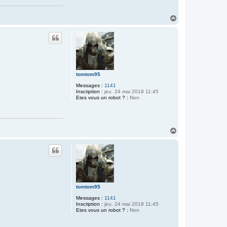
H
a
u
t
tomtom95
Messages :
1141
Inscription :
jeu. 24 mai 2018 11:45
Etes vous un robot ? :
Non
H
a
u
t
tomtom95
Messages :
1141
Inscription :
jeu. 24 mai 2018 11:45
Etes vous un robot ? :
Non