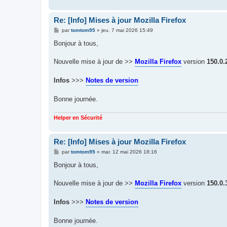
Re: [Info] Mises à jour Mozilla Firefox
M
par
tomtom95
»
jeu. 7 mai 2026 15:49
e
s
Bonjour à tous,
s
a
g
Nouvelle mise à jour de >>
Mozilla Firefox
version
150.0.
e
Infos
>>>
Notes de version
Bonne journée.
Helper en Sécurité
Re: [Info] Mises à jour Mozilla Firefox
M
par
tomtom95
»
mar. 12 mai 2026 18:16
e
s
Bonjour à tous,
s
a
g
Nouvelle mise à jour de >>
Mozilla Firefox
version
150.0.
e
Infos
>>>
Notes de version
Bonne journée.