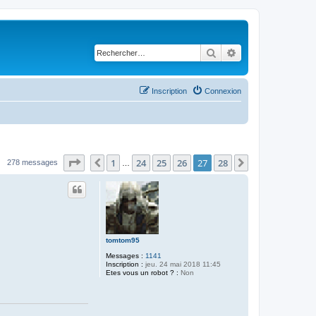
Rechercher
Recherche avancé
Inscription
Connexion
Page
27
sur
28
1
24
25
26
27
28
Précédent
Suivant
278 messages
…
tomtom95
Messages :
1141
Inscription :
jeu. 24 mai 2018 11:45
Etes vous un robot ? :
Non