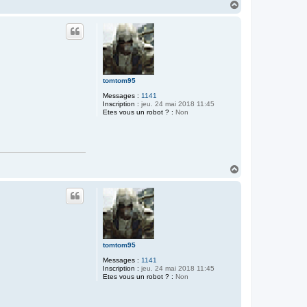
H
a
u
t
tomtom95
Messages :
1141
Inscription :
jeu. 24 mai 2018 11:45
Etes vous un robot ? :
Non
H
a
u
t
tomtom95
Messages :
1141
Inscription :
jeu. 24 mai 2018 11:45
Etes vous un robot ? :
Non