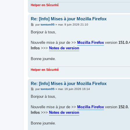
Helper en Sécurité
Re: [Info] Mises à jour Mozilla Firefox
M
par
tomtom95
»
mar. 9 juin 2026 21:10
e
s
Bonjour à tous,
s
a
g
Nouvelle mise à jour de >>
Mozilla Firefox
version
151.0.
e
Infos
>>>
Notes de version
Bonne journée.
Helper en Sécurité
Re: [Info] Mises à jour Mozilla Firefox
M
par
tomtom95
»
mar. 16 juin 2026 16:14
e
s
Bonjour à tous,
s
a
g
Nouvelle mise à jour de >>
Mozilla Firefox
version
152.0.
e
Infos
>>>
Notes de version
Bonne journée.