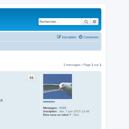
Rechercher
Recherche avancé
Inscription
Connexion
3 messages • Page
1
sur
1
ut.
mwonex
Messages :
5100
Inscription :
dim. 7 juin 2015 13:46
Etes vous un robot ? :
Non