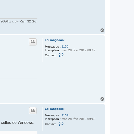
@ 2.90GHz x 6 - Ram 32 Go
H
a
u
LolYangccool
t
Messages :
1159
Inscription :
mar. 28 févr. 2012 09:42
C
Contact :
o
n
t
a
c
t
e
r
L
o
l
Y
H
a
a
n
u
g
LolYangccool
c
t
c
Messages :
1159
o
Inscription :
mar. 28 févr. 2012 09:42
o
de celles de Windows.
C
Contact :
l
o
n
t