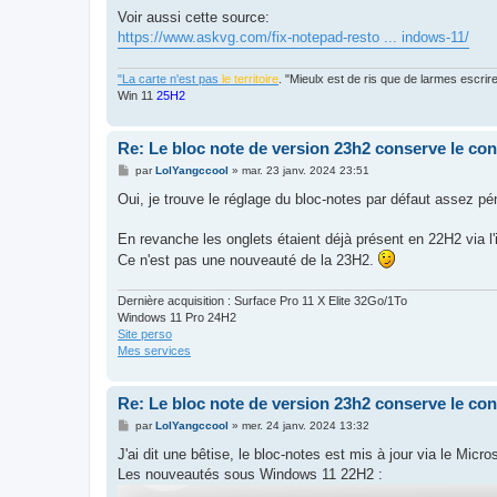
Voir aussi cette source:
https://www.askvg.com/fix-notepad-resto ... indows-11/
"La carte n'est pas
le territoire
. "Mieulx est de ris que de larmes escr
Win 11
25H2
Re: Le bloc note de version 23h2 conserve le co
M
par
LolYangccool
»
mar. 23 janv. 2024 23:51
e
s
Oui, je trouve le réglage du bloc-notes par défaut assez pén
s
a
g
En revanche les onglets étaient déjà présent en 22H2 via l'
e
Ce n'est pas une nouveauté de la 23H2.
Dernière acquisition : Surface Pro 11 X Elite 32Go/1To
Windows 11 Pro 24H2
Site perso
Mes services
Re: Le bloc note de version 23h2 conserve le co
M
par
LolYangccool
»
mer. 24 janv. 2024 13:32
e
s
J'ai dit une bêtise, le bloc-notes est mis à jour via le Mi
s
Les nouveautés sous Windows 11 22H2 :
a
g