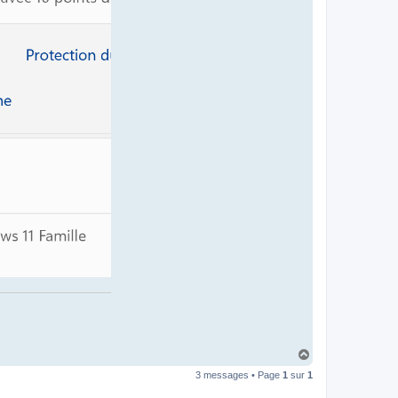
H
a
3 messages • Page
1
sur
1
u
t