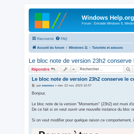
Windows Help.org
Forum : Entraide Windows 8, Windows
Raccourcis
FAQ
Accueil du forum
Windows 11
Tutoriels et astuces
Le bloc note de version 23h2 conserve 
R
Répondre
Le bloc note de version 23h2 conserve le 
M
par
mwonex
»
mer. 22 nov. 2023 10:57
e
s
Bonjour,
s
a
g
Le bloc note de la version "Momentum" (23h2) est muni d'on
e
De ce fait si on veut ouvrir une nouvelle instance du bloc no
Si on veut modifier pour quelque raison ce comportement, il 