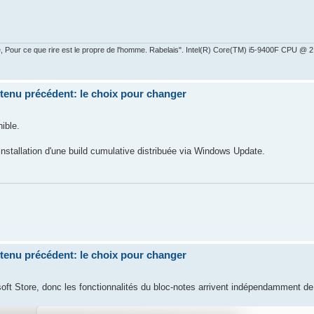
ire, Pour ce que rire est le propre de l'homme. Rabelais". Intel(R) Core(TM) i5-9400F CPU 
ntenu précédent: le choix pour changer
ible.
installation d'une build cumulative distribuée via Windows Update.
ntenu précédent: le choix pour changer
crosoft Store, donc les fonctionnalités du bloc-notes arrivent indépendamment 