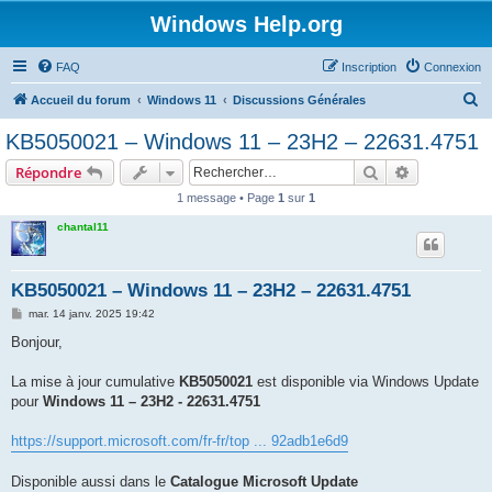
Windows Help.org
FAQ
Inscription
Connexion
R
Accueil du forum
Windows 11
Discussions Générales
e
KB5050021 – Windows 11 – 23H2 – 22631.4751
c
Rechercher
Recherche 
Répondre
h
1 message • Page
1
sur
1
e
chantal11
r
c
h
KB5050021 – Windows 11 – 23H2 – 22631.4751
e
M
mar. 14 janv. 2025 19:42
e
r
s
Bonjour,
s
a
g
La mise à jour cumulative
KB5050021
est disponible via Windows Update
e
pour
Windows 11 – 23H2 - 22631.4751
https://support.microsoft.com/fr-fr/top ... 92adb1e6d9
Disponible aussi dans le
Catalogue Microsoft Update