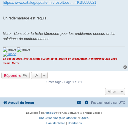
https://www.catalog.update.microsoft.co ... =KB5050021
Un redémarrage est requis.
Note : Consulter la fiche Microsoft pour les problèmes connus et les
solutions de contournement.
En cas de problème constaté sur un sujet, alertez un modérateur. N'intervenez pas vous-
même. Merci
Répondre
1 message • Page
1
sur
1
Aller
Accueil du forum
Fuseau horaire sur
UTC
Développé par
phpBB
® Forum Software © phpBB Limited
Traduction française officielle
©
Qiaeru
Confidentialité
|
Conditions