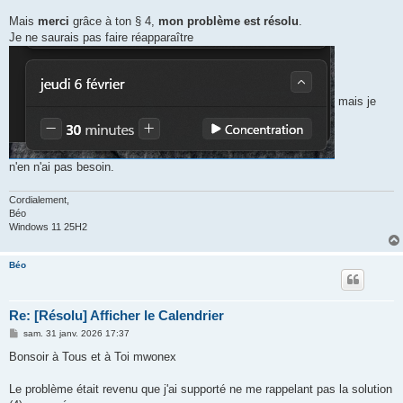
Mais
merci
grâce à ton § 4,
mon problème est résolu
.
Je ne saurais pas faire réapparaître
mais je
n'en n'ai pas besoin.
Cordialement,
Béo
Windows 11 25H2
Béo
Re: [Résolu] Afficher le Calendrier
M
sam. 31 janv. 2026 17:37
e
s
Bonsoir à Tous et à Toi mwonex
s
a
g
Le problème était revenu que j'ai supporté ne me rappelant pas la solution
e