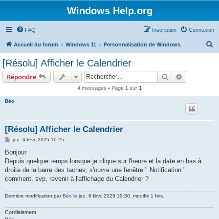
Windows Help.org
FAQ
Inscription
Connexion
R
Accueil du forum
Windows 11
Personnalisation de Windows
e
[Résolu] Afficher le Calendrier
c
Rechercher
Recherche 
Répondre
h
4 messages • Page
1
sur
1
e
Béo
r
c
h
[Résolu] Afficher le Calendrier
e
M
jeu. 6 févr. 2025 10:25
e
r
s
Bonjour
s
Depuis quelque temps lorsque je clique sur l'heure et la date en bas à
a
g
droite de la barre des taches, s'ouvre une fenêtre " Notification "
e
comment, svp, revenir à l'affichage du Calendrier ?
Dernière modification par
Béo
le jeu. 6 févr. 2025 19:30, modifié 1 fois.
Cordialement,