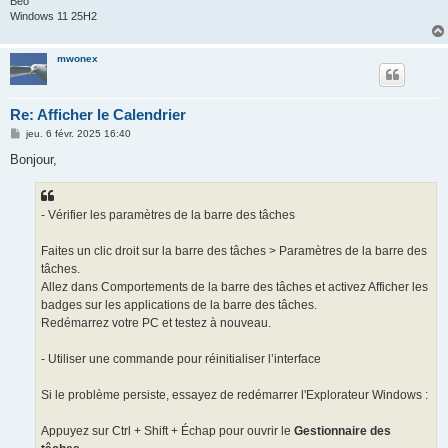
Béo
Windows 11 25H2
mwonex
Re: Afficher le Calendrier
M
jeu. 6 févr. 2025 16:40
e
s
Bonjour,
s
a
g
e
- Vérifier les paramètres de la barre des tâches
Faites un clic droit sur la barre des tâches > Paramètres de la barre des
tâches.
Allez dans Comportements de la barre des tâches et activez Afficher les
badges sur les applications de la barre des tâches.
Redémarrez votre PC et testez à nouveau.
- Utiliser une commande pour réinitialiser l’interface
Si le problème persiste, essayez de redémarrer l'Explorateur Windows :
Appuyez sur Ctrl + Shift + Échap pour ouvrir le
Gestionnaire des