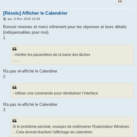
[Résolu] Afficher le Calendrier
M
jeu. 6 févr. 2025 19:29
e
s
Bonsoir mwonex et merci infiniment pour tes réponses et leurs détails
s
(indispensables pour moi).
a
g
1
e
- Vérifier les paramètres de la barre des tâches
........
N'a pas ré-affiché le Calendrier.
2
- Utiliser une commande pour réinitialiser l’interface
N'a pas ré-affiché le Calendrier.
3
Si le problème persiste, essayez de redémarrer l'Explorateur Windows :
....Cela devrait réactiver l'affichage du calendrier.