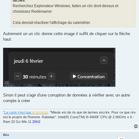
tâches
.
Recherchez Explorateur Windows, faites un clic droit dessus et
choisissez Redémarrer.
Cela devrait réactiver l'affichage du calendrier.
Autrement un un clic donne cette image il suffit de cliquer sur la flèche
haut:
Sinon il peut s'agir d'une corruption de données à vérifier avec un autre
compte à créer
"La carte n'est pas
le territoire
. "Mieulx est de ris que de larmes escrire, Pour ce que rire
est le propre de l'homme. Rabelais". Intel(R) Core(TM) i5-9400F CPU @ 2.90GHz x 6 -
Ram 32 Go Win 11
25H2
Béo