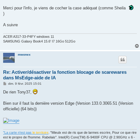
g
Merci pour l'info, je viens de cocher la case adéquat (comme Sheila
e
)
A suivre
ACER A317-33-P4FY windows 11
SAMSUNG Galaxy Book4 15.6' I7 16Go 512Go
mwonex
Re: Activer/désactiver la fonction blocage de scarewares
dans MsEdge-aide de IA
M
dim. 9 févr. 2025 15:01
e
s
De rien Tony37,
s
a
g
Bien sur il faut la dernière version Edge (Version 133.0.3065.51 (Version
e
officielle) (64 bits))
"La carte n'est pas
le territoire
. "Mieulx est de ris que de larmes escrire, Pour ce que rire
est le propre de l'homme. Rabelais". Intel(R) Core(TM) i5-9400F CPU @ 2.90GHz x 6 -