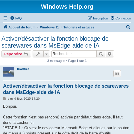
Windows Help.org
FAQ
Inscription
Connexion
R
Accueil du forum
Windows 11
Tutoriels et astuces
e
Activer/désactiver la fonction blocage de
c
scarewares dans MsEdge-aide de IA
h
Rechercher
Recherche 
Répondre
e
3 messages • Page
1
sur
1
r
mwonex
c
h
e
Activer/désactiver la fonction blocage de scarewares
dans MsEdge-aide de IA
r
M
dim. 9 févr. 2025 14:20
e
s
Bonjour,
s
a
g
Cette fonction n'est pas (encore) activée par défaut dans edge, il faut
e
donc la cocher ici:
"ÉTAPE 1 : Ouvrez le navigateur Microsoft Edge et cliquez sur le bouton
de menu à 3 points présent sur le côté droit de la barre d'outils.