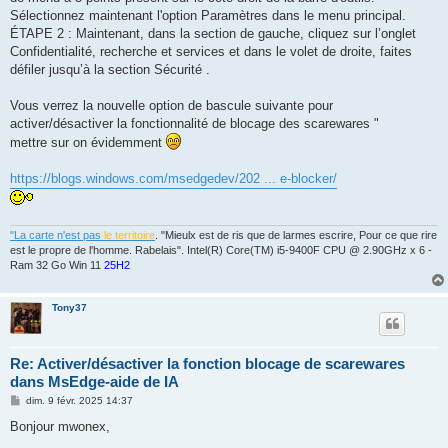
Sélectionnez maintenant l'option Paramètres dans le menu principal.
ÉTAPE 2 : Maintenant, dans la section de gauche, cliquez sur l’onglet
Confidentialité, recherche et services et dans le volet de droite, faites
défiler jusqu’à la section Sécurité .
Vous verrez la nouvelle option de bascule suivante pour
activer/désactiver la fonctionnalité de blocage des scarewares "
mettre sur on évidemment
https://blogs.windows.com/msedgedev/202 ... e-blocker/
"La carte n'est pas
le territoire
. "Mieulx est de ris que de larmes escrire, Pour ce que rire
est le propre de l'homme. Rabelais". Intel(R) Core(TM) i5-9400F CPU @ 2.90GHz x 6 -
Ram 32 Go Win 11
25H2
Tony37
Re: Activer/désactiver la fonction blocage de scarewares
dans MsEdge-aide de IA
M
dim. 9 févr. 2025 14:37
e
s
Bonjour mwonex,
s
a