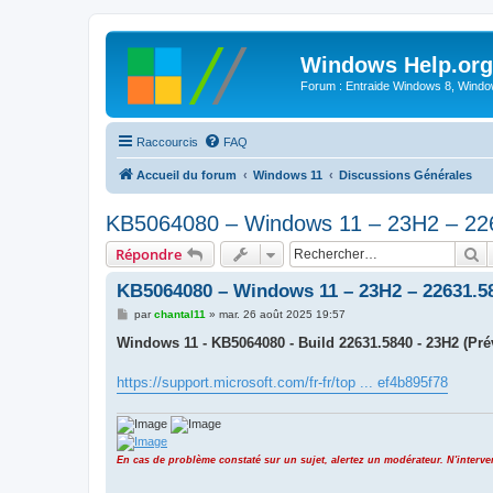
Windows Help.org
Forum : Entraide Windows 8, Windows
Raccourcis
FAQ
Accueil du forum
Windows 11
Discussions Générales
KB5064080 – Windows 11 – 23H2 – 226
R
Répondre
KB5064080 – Windows 11 – 23H2 – 22631.58
M
par
chantal11
»
mar. 26 août 2025 19:57
e
s
Windows 11 - KB5064080 - Build 22631.5840 - 23H2 (Pré
s
a
g
https://support.microsoft.com/fr-fr/top ... ef4b895f78
e
En cas de problème constaté sur un sujet, alertez un modérateur. N'inter