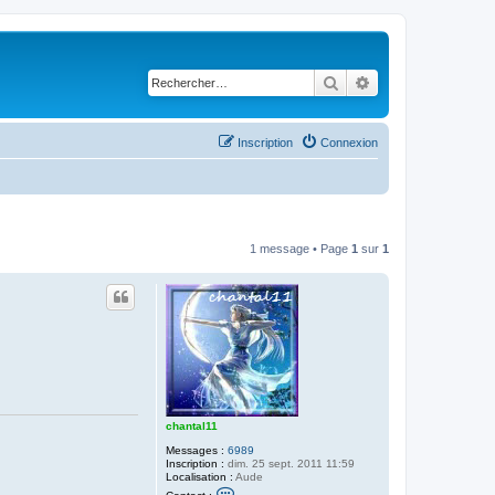
Rechercher
Recherche avancé
Inscription
Connexion
1 message • Page
1
sur
1
chantal11
Messages :
6989
Inscription :
dim. 25 sept. 2011 11:59
Localisation :
Aude
C