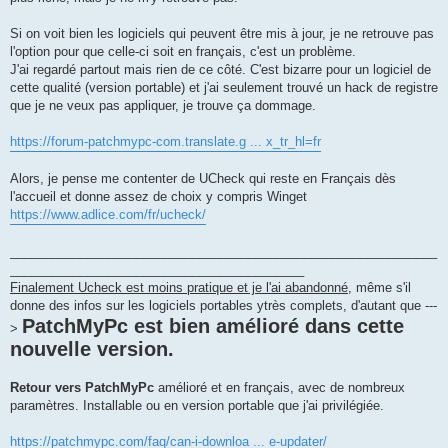
Si on voit bien les logiciels qui peuvent être mis à jour, je ne retrouve pas
l'option pour que celle-ci soit en français, c'est un problème.
J'ai regardé partout mais rien de ce côté. C'est bizarre pour un logiciel de
cette qualité (version portable) et j'ai seulement trouvé un hack de registre
que je ne veux pas appliquer, je trouve ça dommage.
https://forum-patchmypc-com.translate.g ... x_tr_hl=fr
Alors, je pense me contenter de UCheck qui reste en Français dès
l'accueil et donne assez de choix y compris Winget
https://www.adlice.com/fr/ucheck/
_____________________________________________________________
__________________________________________
Finalement Ucheck est moins pratique et je l'ai abandonné
, même s'il
donne des infos sur les logiciels portables ytrès complets, d'autant que ---
PatchMyPc est bien amélioré dans cette
>
nouvelle version.
Retour vers PatchMyPc
amélioré et en français, avec de nombreux
paramètres. Installable ou en version portable que j'ai privilégiée.
https://patchmypc.com/faq/can-i-downloa ... e-updater/