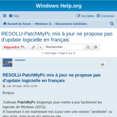
Windows Help.org
FAQ
Inscription
Connexion
R
Accueil du forum
Windows 11
Discussions Générales
e
RESOLU-PatchMyPc mis à jour ne propose pas
c
d'update logicielle en français
h
Rechercher
Recherche 
Répondre
e
1 message • Page
1
sur
1
r
mwonex
c
h
e
RESOLU-PatchMyPc mis à jour ne propose pas
d'update logicielle en français
r
M
mar. 30 sept. 2025 12:54
e
s
Bonjour,
s
a
g
J'utilisais
PatchMyPc
longtemps pour mettre à jour facilement les
e
logiciels de Windows (10/11).
A l'ouverture il est maintenant mis à jour vers une version "améliorée" ou
plus riche, mais je ne m'y retrouve pas.