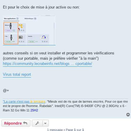
Et pour le choix de mise à jour active ou non:
autres conseils si on veut installer et programmer les vérifications
(comme sur portable, mais je préfère vérifier "à la main")
https://community.lecrabeinfo.net/blogs ... cportable/
Virus total report
@+
"La carte n'est pas
le territoire
. "Mieulx est de ris que de larmes escrire, Pour ce que rire
est le propre de l'homme. Rabelais". Intel(R) Core(TM) i5-9400F CPU @ 2.90GHz x 6 -
Ram 32 Go Win 11
25H2
Répondre
1 message • Page
1
sur
1