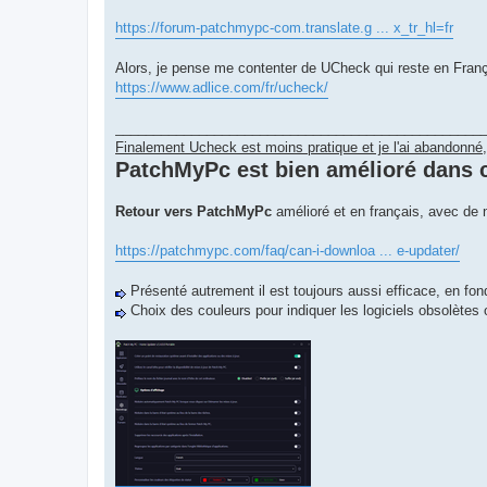
https://forum-patchmypc-com.translate.g ... x_tr_hl=fr
Alors, je pense me contenter de UCheck qui reste en Franç
https://www.adlice.com/fr/ucheck/
________________________________________________
Finalement Ucheck est moins pratique et je l'ai abandonné
PatchMyPc est bien amélioré dans c
Retour vers PatchMyPc
amélioré et en français, avec de n
https://patchmypc.com/faq/can-i-downloa ... e-updater/
Présenté autrement il est toujours aussi efficace, en fon
Choix des couleurs pour indiquer les logiciels obsolètes 