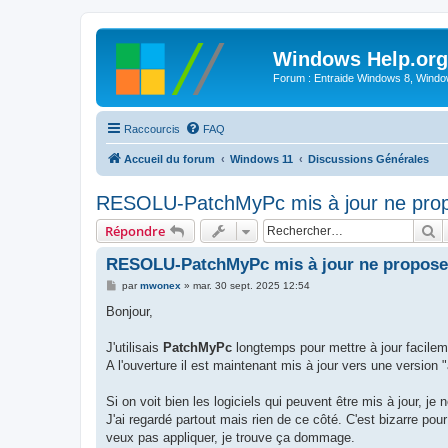
Windows Help.org
Forum : Entraide Windows 8, Windows
Raccourcis
FAQ
Accueil du forum
Windows 11
Discussions Générales
RESOLU-PatchMyPc mis à jour ne propos
R
Répondre
RESOLU-PatchMyPc mis à jour ne propose p
M
par
mwonex
»
mar. 30 sept. 2025 12:54
e
s
Bonjour,
s
a
g
J'utilisais
PatchMyPc
longtemps pour mettre à jour facilem
e
A l'ouverture il est maintenant mis à jour vers une version 
Si on voit bien les logiciels qui peuvent être mis à jour, je 
J'ai regardé partout mais rien de ce côté. C'est bizarre pour
veux pas appliquer, je trouve ça dommage.