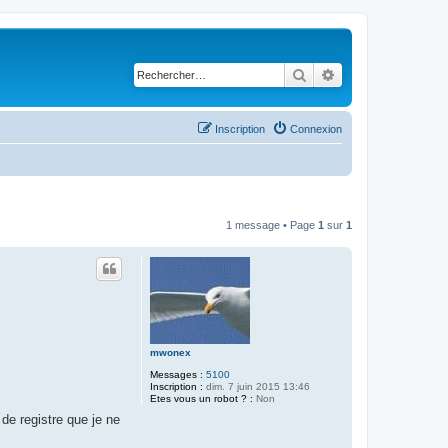
Rechercher
Recherche avancé
Inscription
Connexion
1 message • Page
1
sur
1
mwonex
Messages :
5100
Inscription :
dim. 7 juin 2015 13:46
Etes vous un robot ? :
Non
 de registre que je ne