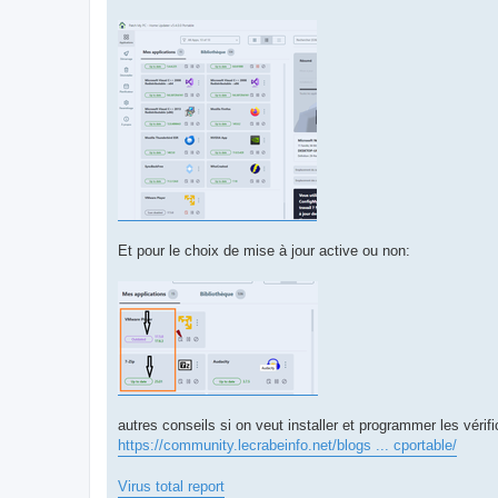
Et pour le choix de mise à jour active ou non:
autres conseils si on veut installer et programmer les vérifi
https://community.lecrabeinfo.net/blogs ... cportable/
Virus total report