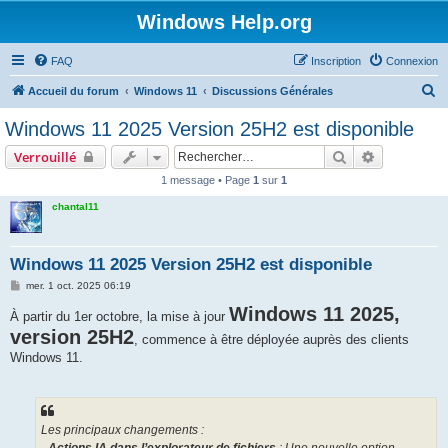
Windows Help.org
FAQ
Inscription
Connexion
R
Accueil du forum
Windows 11
Discussions Générales
e
Windows 11 2025 Version 25H2 est disponible
c
Rechercher
Recherche 
Verrouillé
h
1 message • Page
1
sur
1
e
chantal11
r
c
h
Windows 11 2025 Version 25H2 est disponible
e
M
mer. 1 oct. 2025 06:19
e
r
s
Windows 11 2025,
À partir du 1er octobre, la mise à jour
s
version 25H2
a
, commence à être déployée auprès des clients
g
Windows 11.
e
Les principaux changements :