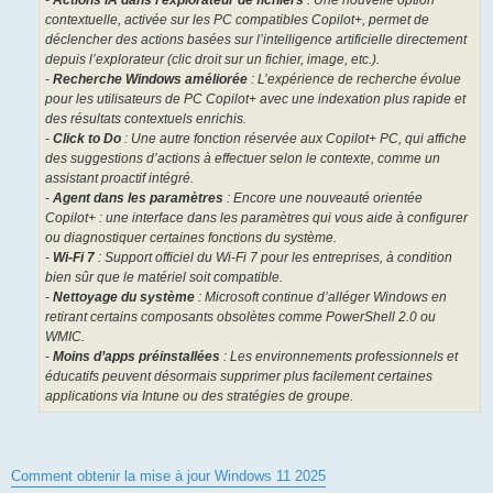
-
Actions IA dans l’explorateur de fichiers
: Une nouvelle option
contextuelle, activée sur les PC compatibles Copilot+, permet de
déclencher des actions basées sur l’intelligence artificielle directement
depuis l’explorateur (clic droit sur un fichier, image, etc.).
-
Recherche Windows améliorée
: L’expérience de recherche évolue
pour les utilisateurs de PC Copilot+ avec une indexation plus rapide et
des résultats contextuels enrichis.
-
Click to Do
: Une autre fonction réservée aux Copilot+ PC, qui affiche
des suggestions d’actions à effectuer selon le contexte, comme un
assistant proactif intégré.
-
Agent dans les paramètres
: Encore une nouveauté orientée
Copilot+ : une interface dans les paramètres qui vous aide à configurer
ou diagnostiquer certaines fonctions du système.
-
Wi-Fi 7
: Support officiel du Wi-Fi 7 pour les entreprises, à condition
bien sûr que le matériel soit compatible.
-
Nettoyage du système
: Microsoft continue d’alléger Windows en
retirant certains composants obsolètes comme PowerShell 2.0 ou
WMIC.
-
Moins d’apps préinstallées
: Les environnements professionnels et
éducatifs peuvent désormais supprimer plus facilement certaines
applications via Intune ou des stratégies de groupe.
Comment obtenir la mise à jour Windows 11 2025