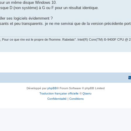
e sur un même disque Windows 10.
ue D (non système) à G ou F pour un résultat identique.
aller ses logiciels évidemment ?
uffisants et peu transparents. je ne me servirai que de la version précédente po
ire, Pour ce que rire est le propre de l'homme. Rabelais". Intel(R) Core(TM) i5-9400F CPU 
Développé par
phpBB
® Forum Software © phpBB Limited
Traduction française officielle
©
Qiaeru
Confidentialité
|
Conditions