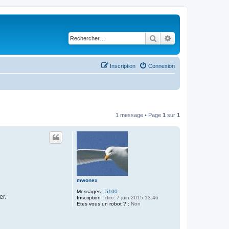
Rechercher
Recherche avancé
Inscription
Connexion
1 message • Page
1
sur
1
mwonex
Messages :
5100
er.
Inscription :
dim. 7 juin 2015 13:46
Etes vous un robot ? :
Non