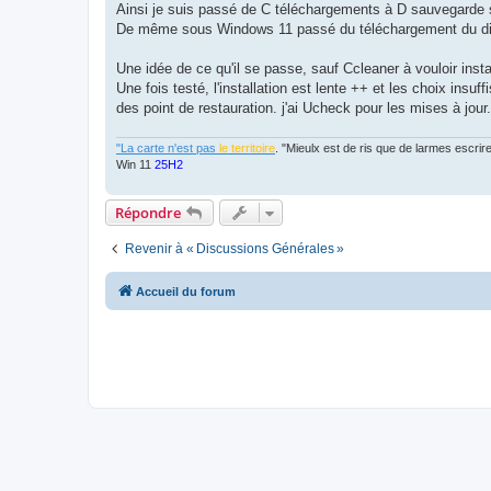
Ainsi je suis passé de C téléchargements à D sauvegard
De même sous Windows 11 passé du téléchargement du disq
Une idée de ce qu'il se passe, sauf Ccleaner à vouloir inst
Une fois testé, l'installation est lente ++ et les choix ins
des point de restauration. j'ai Ucheck pour les mises à jour.
"La carte n'est pas
le territoire
. "Mieulx est de ris que de larmes escr
Win 11
25H2
Répondre
Revenir à « Discussions Générales »
Accueil du forum