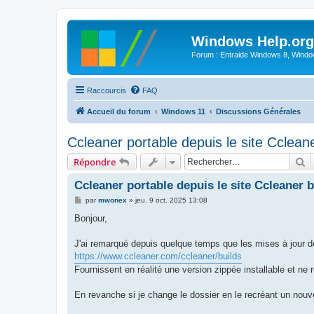
Windows Help.org
Forum : Entraide Windows 8, Windows
Raccourcis
FAQ
Accueil du forum
Windows 11
Discussions Générales
Ccleaner portable depuis le site Ccleaner 
R
Répondre
Ccleaner portable depuis le site Ccleaner bu
M
par
mwonex
»
jeu. 9 oct. 2025 13:08
e
s
Bonjour,
s
a
g
J'ai remarqué depuis quelque temps que les mises à jour de
e
https://www.ccleaner.com/ccleaner/builds
Fournissent en réalité une version zippée installable et ne
En revanche si je change le dossier en le recréant un nouvea