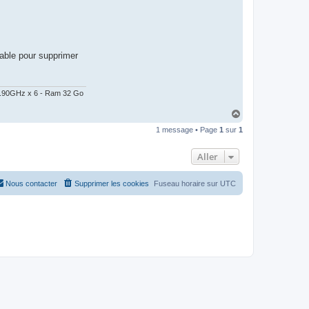
rtable pour supprimer
@ 2.90GHz x 6 - Ram 32 Go
H
a
1 message • Page
1
sur
1
u
t
Aller
Nous contacter
Supprimer les cookies
Fuseau horaire sur
UTC