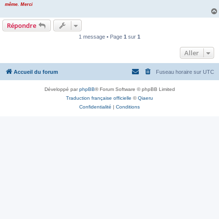
même. Merci
Répondre
1 message • Page
1
sur
1
Aller
Accueil du forum
Fuseau horaire sur
UTC
Développé par
phpBB
® Forum Software © phpBB Limited
Traduction française officielle
©
Qiaeru
Confidentialité
|
Conditions