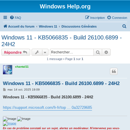
Windows Help.org
FAQ
Inscription
Connexion
R
Accueil du forum
Windows 11
Discussions Générales
e
Windows 11 - KB5066835 - Build 26100.6899 -
c
24H2
h
Rechercher
Recherche 
Répondre
e
1 message • Page
1
sur
1
r
chantal11
c
h
e
Windows 11 - KB5066835 - Build 26100.6899 - 24H2
r
M
mar. 14 oct. 2025 19:09
e
s
Windows 11 - KB5066835 - Build 26100.6899 - 24H2
s
a
g
https://support.microsoft.com/fr-fr/top ... 0a32729685
e
En cas de problème constaté sur un sujet, alertez un modérateur. N'intervenez pas vous-