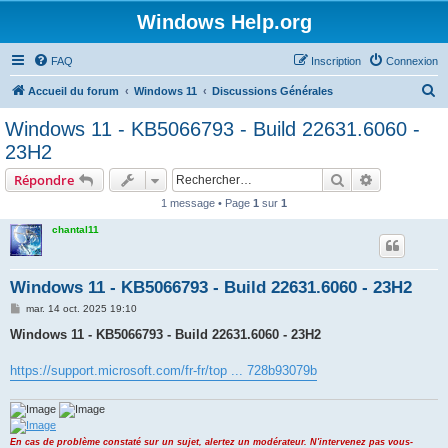
Windows Help.org
FAQ
Inscription
Connexion
R
Accueil du forum
Windows 11
Discussions Générales
e
Windows 11 - KB5066793 - Build 22631.6060 -
c
23H2
h
Rechercher
Recherche 
Répondre
e
1 message • Page
1
sur
1
r
chantal11
c
h
e
Windows 11 - KB5066793 - Build 22631.6060 - 23H2
r
M
mar. 14 oct. 2025 19:10
e
s
Windows 11 - KB5066793 - Build 22631.6060 - 23H2
s
a
g
https://support.microsoft.com/fr-fr/top ... 728b93079b
e
En cas de problème constaté sur un sujet, alertez un modérateur. N'intervenez pas vous-