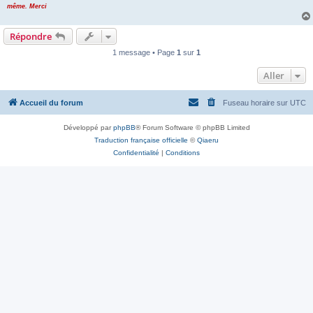
même. Merci
Répondre
1 message • Page
1
sur
1
Aller
Accueil du forum
Fuseau horaire sur
UTC
Développé par
phpBB
® Forum Software © phpBB Limited
Traduction française officielle
©
Qiaeru
Confidentialité
|
Conditions