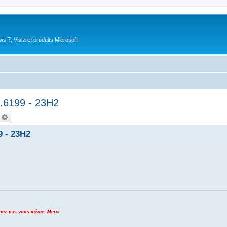
 7, Vista et produits Microsoft
.6199 - 23H2
echercher
Recherche avancée
9 - 23H2
venez pas vous-même. Merci