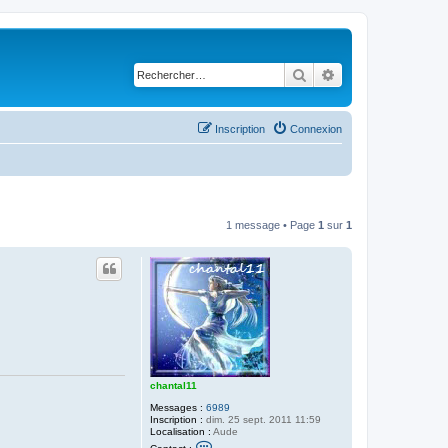
Rechercher
Recherche avancé
Inscription
Connexion
1 message • Page
1
sur
1
chantal11
Messages :
6989
Inscription :
dim. 25 sept. 2011 11:59
Localisation :
Aude
C