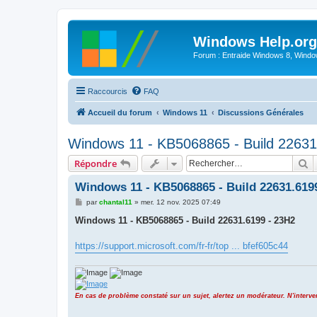
Windows Help.org
Forum : Entraide Windows 8, Windows
Raccourcis
FAQ
Accueil du forum
Windows 11
Discussions Générales
Windows 11 - KB5068865 - Build 22631
R
Répondre
Windows 11 - KB5068865 - Build 22631.619
M
par
chantal11
»
mer. 12 nov. 2025 07:49
e
s
Windows 11 - KB5068865 - Build 22631.6199 - 23H2
s
a
g
https://support.microsoft.com/fr-fr/top ... bfef605c44
e
En cas de problème constaté sur un sujet, alertez un modérateur. N'inter