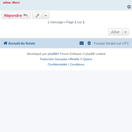
même. Merci
Répondre
1 message • Page
1
sur
1
Aller
Accueil du forum
Fuseau horaire sur
UTC
Développé par
phpBB
® Forum Software © phpBB Limited
Traduction française officielle
©
Qiaeru
Confidentialité
|
Conditions