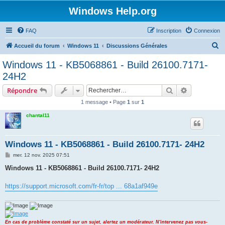
Windows Help.org
FAQ
Inscription
Connexion
R
Accueil du forum
Windows 11
Discussions Générales
e
Windows 11 - KB5068861 - Build 26100.7171-
c
24H2
h
Rechercher
Recherche 
Répondre
e
1 message • Page
1
sur
1
r
chantal11
c
h
e
Windows 11 - KB5068861 - Build 26100.7171- 24H2
r
M
mer. 12 nov. 2025 07:51
e
s
Windows 11 - KB5068861 - Build 26100.7171- 24H2
s
a
g
https://support.microsoft.com/fr-fr/top ... 68a1af949e
e
En cas de problème constaté sur un sujet, alertez un modérateur. N'intervenez pas vous-