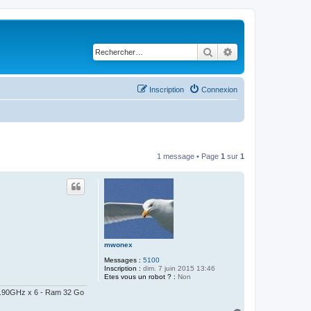
Rechercher
Recherche avancé
Inscription
Connexion
1 message • Page
1
sur
1
mwonex
Messages :
5100
Inscription :
dim. 7 juin 2015 13:46
Etes vous un robot ? :
Non
@ 2.90GHz x 6 - Ram 32 Go