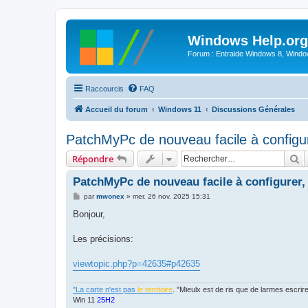
Windows Help.org
Forum : Entraide Windows 8, Windows
Raccourcis
FAQ
Accueil du forum
Windows 11
Discussions Générales
PatchMyPc de nouveau facile à configure
R
Répondre
PatchMyPc de nouveau facile à configurer, 
M
par
mwonex
»
mer. 26 nov. 2025 15:31
e
s
Bonjour,
s
a
g
Les précisions:
e
viewtopic.php?p=42635#p42635
"La carte n'est pas
le territoire
. "Mieulx est de ris que de larmes escr
Win 11
25H2