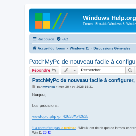
Windows Help.org
Forum : Entraide Windows 8, Windows
Raccourcis
FAQ
Accueil du forum
Windows 11
Discussions Générales
PatchMyPc de nouveau facile à configure
R
Répondre
PatchMyPc de nouveau facile à configurer, 
M
par
mwonex
»
mer. 26 nov. 2025 15:31
e
s
Bonjour,
s
a
g
Les précisions:
e
viewtopic.php?p=42635#p42635
"La carte n'est pas
le territoire
. "Mieulx est de ris que de larmes escr
Win 11
25H2