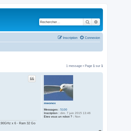
Rechercher
Recherche avancé
Inscription
Connexion
1 message • Page
1
sur
1
mwonex
Messages :
5100
Inscription :
dim. 7 juin 2015 13:46
Etes vous un robot ? :
Non
@ 2.90GHz x 6 - Ram 32 Go