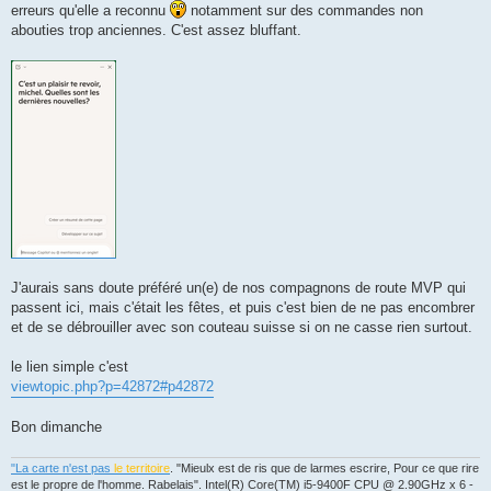
erreurs qu'elle a reconnu
notamment sur des commandes non
abouties trop anciennes. C'est assez bluffant.
J'aurais sans doute préféré un(e) de nos compagnons de route MVP qui
passent ici, mais c'était les fêtes, et puis c'est bien de ne pas encombrer
et de se débrouiller avec son couteau suisse si on ne casse rien surtout.
le lien simple c'est
viewtopic.php?p=42872#p42872
Bon dimanche
"La carte n'est pas
le territoire
. "Mieulx est de ris que de larmes escrire, Pour ce que rire
est le propre de l'homme. Rabelais". Intel(R) Core(TM) i5-9400F CPU @ 2.90GHz x 6 -