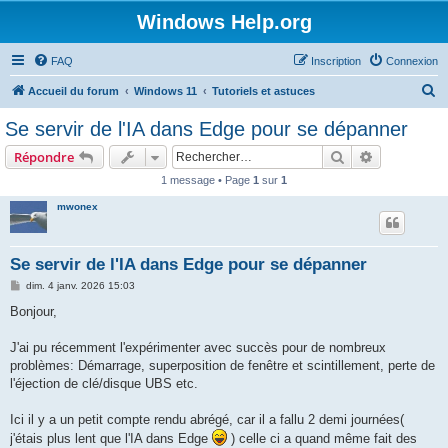
Windows Help.org
FAQ
Inscription
Connexion
R
Accueil du forum
Windows 11
Tutoriels et astuces
e
Se servir de l'IA dans Edge pour se dépanner
c
Rechercher
Recherche 
Répondre
h
1 message • Page
1
sur
1
e
mwonex
r
c
h
Se servir de l'IA dans Edge pour se dépanner
e
M
dim. 4 janv. 2026 15:03
e
r
s
Bonjour,
s
a
g
J'ai pu récemment l'expérimenter avec succès pour de nombreux
e
problèmes: Démarrage, superposition de fenêtre et scintillement, perte de
l'éjection de clé/disque UBS etc.
Ici il y a un petit compte rendu abrégé, car il a fallu 2 demi journées(
j'étais plus lent que l'IA dans Edge
) celle ci a quand même fait des