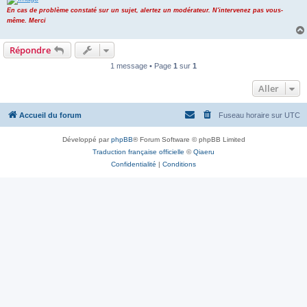
En cas de problème constaté sur un sujet, alertez un modérateur. N'intervenez pas vous-
même. Merci
Répondre
1 message • Page
1
sur
1
Aller
Accueil du forum
Fuseau horaire sur
UTC
Développé par
phpBB
® Forum Software © phpBB Limited
Traduction française officielle
©
Qiaeru
Confidentialité
|
Conditions