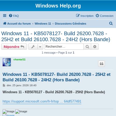
Windows Help.org
FAQ
Inscription
Connexion
R
Accueil du forum
Windows 11
Discussions Générales
e
Windows 11 - KB5078127- Build 26200.7628 -
c
25H2 et Build 26100.7628 - 24H2 (Hors Bande)
h
Rechercher
Recherche 
Répondre
e
1 message • Page
1
sur
1
r
chantal11
c
h
e
Windows 11 - KB5078127- Build 26200.7628 - 25H2 et
Build 26100.7628 - 24H2 (Hors Bande)
r
M
dim. 25 janv. 2026 18:40
e
s
Windows 11 - KB5078127 - Build 26200.7628 - 25H2 (Hors Bande)
s
a
g
https://support.microsoft.com/fr-fr/top ... 64df577491
e