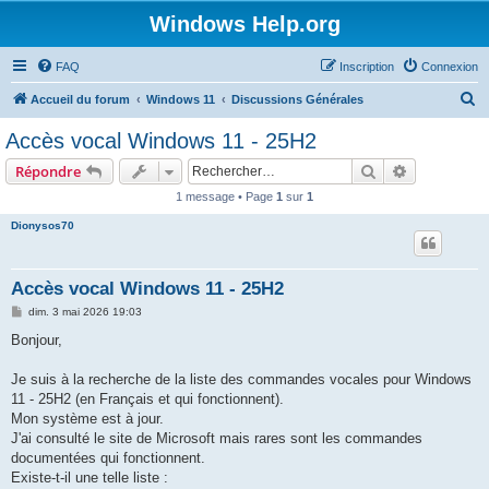
Windows Help.org
FAQ
Inscription
Connexion
R
Accueil du forum
Windows 11
Discussions Générales
e
Accès vocal Windows 11 - 25H2
c
Rechercher
Recherche 
Répondre
h
1 message • Page
1
sur
1
e
Dionysos70
r
c
h
Accès vocal Windows 11 - 25H2
e
M
dim. 3 mai 2026 19:03
e
r
s
Bonjour,
s
a
g
Je suis à la recherche de la liste des commandes vocales pour Windows
e
11 - 25H2 (en Français et qui fonctionnent).
Mon système est à jour.
J'ai consulté le site de Microsoft mais rares sont les commandes
documentées qui fonctionnent.
Existe-t-il une telle liste :