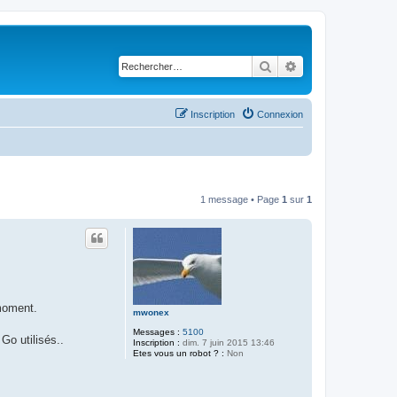
Rechercher
Recherche avancé
Inscription
Connexion
1 message • Page
1
sur
1
 moment.
mwonex
Messages :
5100
Go utilisés..
Inscription :
dim. 7 juin 2015 13:46
Etes vous un robot ? :
Non