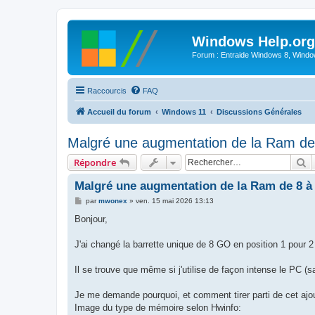
Windows Help.org
Forum : Entraide Windows 8, Windows
Raccourcis
FAQ
Accueil du forum
Windows 11
Discussions Générales
Malgré une augmentation de la Ram d
R
Répondre
Malgré une augmentation de la Ram de 8 à
M
par
mwonex
»
ven. 15 mai 2026 13:13
e
s
Bonjour,
s
a
g
J'ai changé la barrette unique de 8 GO en position 1 pour 2
e
Il se trouve que même si j'utilise de façon intense le PC (s
Je me demande pourquoi, et comment tirer parti de cet ajo
Image du type de mémoire selon Hwinfo: