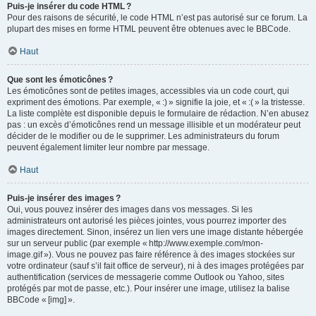
Puis-je insérer du code HTML ?
Pour des raisons de sécurité, le code HTML n’est pas autorisé sur ce forum. La
plupart des mises en forme HTML peuvent être obtenues avec le BBCode.
Haut
Que sont les émoticônes ?
Les émoticônes sont de petites images, accessibles via un code court, qui
expriment des émotions. Par exemple, « :) » signifie la joie, et « :( » la tristesse.
La liste complète est disponible depuis le formulaire de rédaction. N’en abusez
pas : un excès d’émoticônes rend un message illisible et un modérateur peut
décider de le modifier ou de le supprimer. Les administrateurs du forum
peuvent également limiter leur nombre par message.
Haut
Puis-je insérer des images ?
Oui, vous pouvez insérer des images dans vos messages. Si les
administrateurs ont autorisé les pièces jointes, vous pourrez importer des
images directement. Sinon, insérez un lien vers une image distante hébergée
sur un serveur public (par exemple « http://www.exemple.com/mon-
image.gif »). Vous ne pouvez pas faire référence à des images stockées sur
votre ordinateur (sauf s’il fait office de serveur), ni à des images protégées par
authentification (services de messagerie comme Outlook ou Yahoo, sites
protégés par mot de passe, etc.). Pour insérer une image, utilisez la balise
BBCode « [img] ».