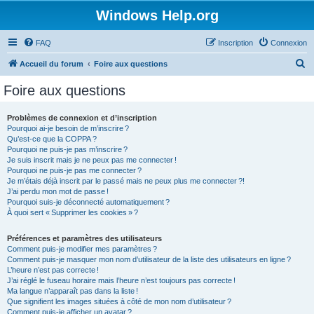
Windows Help.org
FAQ
Inscription
Connexion
R
Accueil du forum
Foire aux questions
e
Foire aux questions
c
h
Problèmes de connexion et d’inscription
Pourquoi ai-je besoin de m’inscrire ?
e
Qu’est-ce que la COPPA ?
r
Pourquoi ne puis-je pas m’inscrire ?
Je suis inscrit mais je ne peux pas me connecter !
c
Pourquoi ne puis-je pas me connecter ?
Je m’étais déjà inscrit par le passé mais ne peux plus me connecter ?!
h
J’ai perdu mon mot de passe !
e
Pourquoi suis-je déconnecté automatiquement ?
À quoi sert « Supprimer les cookies » ?
r
Préférences et paramètres des utilisateurs
Comment puis-je modifier mes paramètres ?
Comment puis-je masquer mon nom d’utilisateur de la liste des utilisateurs en ligne ?
L’heure n’est pas correcte !
J’ai réglé le fuseau horaire mais l’heure n’est toujours pas correcte !
Ma langue n’apparaît pas dans la liste !
Que signifient les images situées à côté de mon nom d’utilisateur ?
Comment puis-je afficher un avatar ?