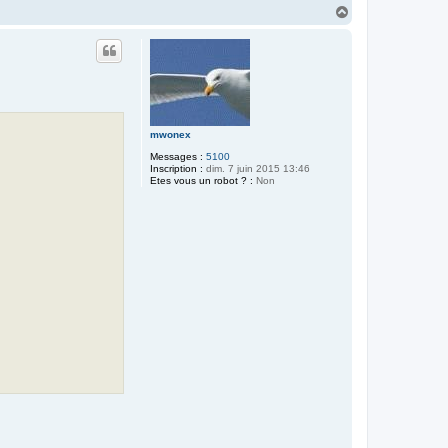
H
a
u
t
mwonex
Messages :
5100
Inscription :
dim. 7 juin 2015 13:46
Etes vous un robot ? :
Non